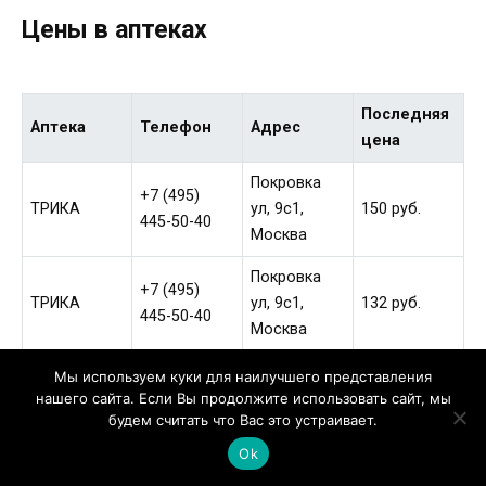
Цены в аптеках
Последняя
Аптека
Телефон
Адрес
цена
Покровка
+7 (495)
ТРИКА
ул, 9с1,
150 руб.
445-50-40
Москва
Покровка
+7 (495)
ТРИКА
ул, 9с1,
132 руб.
445-50-40
Москва
Новокузнец
Мы используем куки для наилучшего представления
Планета
+7 (495)
кая ул, 1,
94 руб.
нашего сайта. Если Вы продолжите использовать сайт, мы
Здоровья
231-16-97
будем считать что Вас это устраивает.
Москва
Ok
Малая