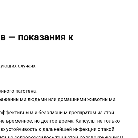
в — показания к
дующих случаях:
нного патогена;
 зараженными людьми или домашними животными.
е эффективным и безопасным препаратом из этой
не временное, но долгое время. Капсулы не только
ую устойчивость к дальнейшей инфекции с такой
рата не сопровождалось тошнотой, головокружением,