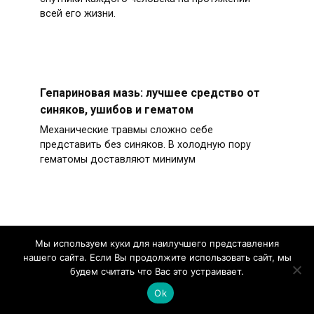
всей его жизни.
Гепариновая мазь: лучшее средство от
синяков, ушибов и гематом
Механические травмы сложно себе
представить без синяков. В холодную пору
гематомы доставляют минимум
Выбираем мазь для десен –
Мы используем куки для наилучшего представления
эффективные средства для лечения
нашего сайта. Если Вы продолжите использовать сайт, мы
будем считать что Вас это устраивает.
кровоточивости и воспаления
Ok
Мазь для десен — лекарственное средство,
активно использующееся в стоматологической