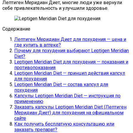
Лептиген Меридиан Диет, многие люди уже вернули
себе привлекательность и улучшили здоровье.
Содержание
Лептиген Меридиан Диет для похудения — цена и
где купить в аптеке?
Почему для похудения выбирают Leptigen Meridian
Diet?
Leptigen Meridian Diet для похудения — показания и
противопоказания
Leptigen Meridian Diet — принцип действия капсул
для похудения
Leptigen Meridian Diet — состав капсул для
похудения
Капсулы Leptigen Meridian Diet — инструкция по
применению
Заказать капсулы Leptigen Meridian Diet (Лептиген
Меридиан Диет) для похудения на официальном
сайте
Как получить бесплатную консультацию или
заказать препарат?