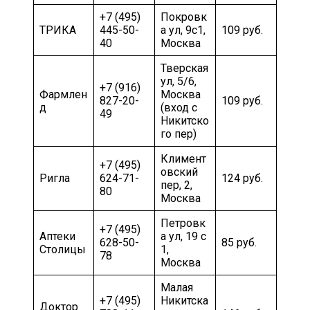
+7 (495)
Покровк
ТРИКА
445-50-
а ул, 9с1,
109 руб.
40
Москва
Тверская
ул, 5/6,
+7 (916)
Фармлен
Москва
827-20-
109 руб.
д
(вход с
49
Никитско
го пер)
Климент
+7 (495)
овский
Ригла
624-71-
124 руб.
пер, 2,
80
Москва
Петровк
+7 (495)
Аптеки
а ул, 19 с
628-50-
85 руб.
Столицы
1,
78
Москва
Малая
+7 (495)
Никитска
Доктор