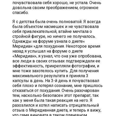
почувствовала себя хорошо, не устала. Очень
довольна своим преображением, огромное
спасибо.
Я с детства была очень полноватой. Я всегда
была объектом насмешек и не чувствовала
себя привлекательной, втайне мечтала о
стройной фигуре, но ничего не получалось.
Однажды на форуме узнала о диете«
Меридиан »для похудения. Некоторое время
назад я услышал на форуме о диете
«Меридиан», я узнал, что она уже опробована,
все люди в своих отзывах подтверждали ее
эффективность, прикрепляли фотографии, и
мне тоже захотелось купить. Для получения
максимального результата я приняла 3
капсулы в день. На 3-й день я почувствовал
себя плохо и потерял сознание, мне пришлось
отказаться от похудания. Очень разочарован
тем, насколько безопасен этот препарат, так
как у меня была такая реакция на него. Я
разозлился и хотел написать отрицательный
отзыв о Меридианная диета, и теперь я вижу,
что сама виновата в таком плачевном