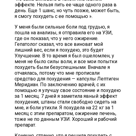
эффекте. Нельзя пить ее чаще одного раза в
день. Еще 1 шанс, но чуть позже, может быть,
я смогу похудеть с ее помощью ».
У меня были сильные боли под грудью, я
пошла на анализы, я отправила его на УЗИ,
где он показал, что у него ожирение.
Гепатолог сказал, что все виноват мой
лишний вес, если я похудею, это будет
Улучшение. В то время я был ошеломлен, у
меня не было силы воли, и все мои попытки
похудеть были безуспешными. Вначале я
отчаялась, потому что мне прописали
средство для похудения — капсулы Лептиген
Меридиан. По заключению врачей, с их
помощью я улучшу свое состояние и похудею
за 1 месяц. 7 дней я заметила явный эффект
похудения, штаны стали свободно сидеть на
мне, и боли утихли. Я похудела на 22 кг за 1
месяц с этим препаратом, ожирение печень,
тоже не по данным УЗИ. Хороший и рабочий
препарат.
Конечно, странно, что я решила похудеть с