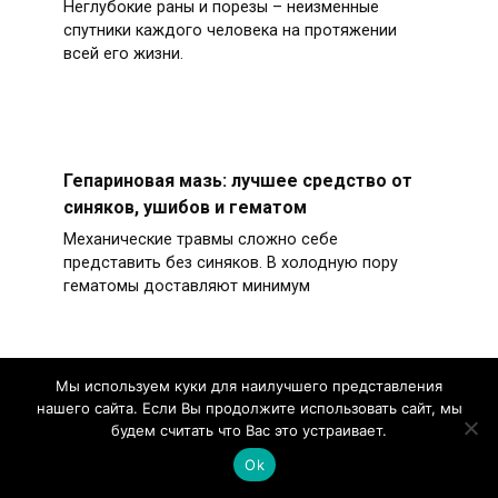
Неглубокие раны и порезы – неизменные
спутники каждого человека на протяжении
всей его жизни.
Гепариновая мазь: лучшее средство от
синяков, ушибов и гематом
Механические травмы сложно себе
представить без синяков. В холодную пору
гематомы доставляют минимум
Мы используем куки для наилучшего представления
нашего сайта. Если Вы продолжите использовать сайт, мы
Выбираем мазь для десен –
будем считать что Вас это устраивает.
эффективные средства для лечения
Ok
кровоточивости и воспаления