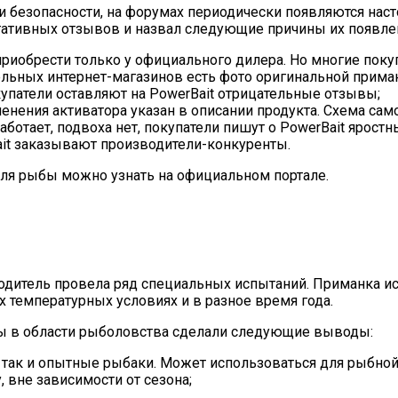
 безопасности, на форумах периодически появляются нас
гативных отзывов и назвал следующие причины их появле
риобрести только у официального дилера. Но многие поку
льных интернет-магазинов есть фото оригинальной приман
окупатели оставляют на PowerBait отрицательные отзывы;
нения активатора указан в описании продукта. Схема сам
аботает, подвоха нет, покупатели пишут о PowerBait ярос
ait заказывают производители-конкуренты.
ля рыбы можно узнать на официальном портале.
дитель провела ряд специальных испытаний. Приманка ис
 температурных условиях и в разное время года.
ты в области рыболовства сделали следующие выводы:
 так и опытные рыбаки. Может использоваться для рыбной
 вне зависимости от сезона;