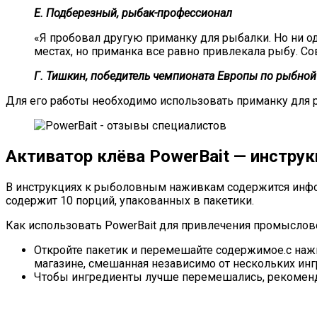
Е. Подберезный, рыбак-профессионал
«Я пробовал другую приманку для рыбалки. Но ни одн
местах, но приманка все равно привлекала рыбу. 
Г. Тишкин, победитель чемпионата Европы по рыбной
Для его работы необходимо использовать приманку для 
Активатор клёва PowerBait — инстру
В инструкциях к рыболовным наживкам содержится инфор
содержит 10 порций, упакованных в пакетики.
Как использовать PowerBait для привлечения промыслов
Откройте пакетик и перемешайте содержимое.с наж
магазине, смешанная независимо от нескольких инг
Чтобы ингредиенты лучше перемешались, рекоменд