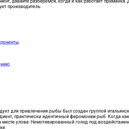
ент, давайте разберемся, когда и как работает приманка. 
ует производитель.
мпоненты
нению
родукт для привлечения рыбы был создан группой итальянс
диент, практически идентичный феромонам рыб. Когда как
а месте улова. Немотивированный голод под воздействием
ке.