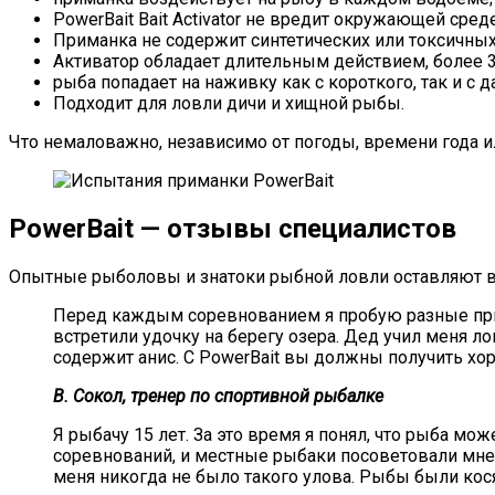
PowerBait Bait Activator не вредит окружающей сред
Приманка не содержит синтетических или токсичных
Активатор обладает длительным действием, более 3
рыба попадает на наживку как с короткого, так и с д
Подходит для ловли дичи и хищной рыбы.
Что немаловажно, независимо от погоды, времени года и
PowerBait — отзывы специалистов
Опытные рыболовы и знатоки рыбной ловли оставляют во
Перед каждым соревнованием я пробую разные прим
встретили удочку на берегу озера. Дед учил меня ло
содержит анис. С PowerBait вы должны получить хо
В. Сокол, тренер по спортивной рыбалке
Я рыбачу 15 лет. За это время я понял, что рыба мо
соревнований, и местные рыбаки посоветовали мне 
меня никогда не было такого улова. Рыбы были косяк