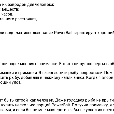
е и безвреден для человека;
 веществ;
 часов;
альнего расстояния;
ли водоема, использование PowerBait гарантирует хороши
пиющие мнения о приманке. Вот что пишут эксперты в об
анки и приманки. Я начал ловить рыбу подростком. Помн
вить рыбу, добавляя в наживку капли аниса. Когда я вперв
роший улов.
жет быть хитрой, как человек. Даже голодная рыба не прыгн
купить несколько порций PowerBait. Получив приманку, я 
ами, и если бы не мое мастерство, я бы не успел их всех 