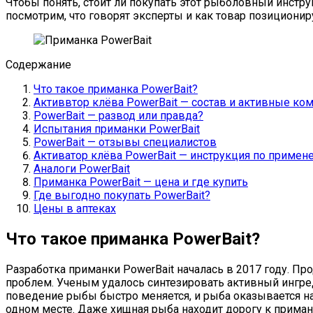
Чтобы понять, стоит ли покупать этот рыболовный инструм
посмотрим, что говорят эксперты и как товар позиционир
Содержание
Что такое приманка PowerBait?
Активвтор клёва PowerBait — состав и активные ко
PowerBait — развод или правда?
Испытания приманки PowerBait
PowerBait — отзывы специалистов
Активатор клёва PowerBait — инструкция по приме
Аналоги PowerBait
Приманка PowerBait — цена и где купить
Где выгодно покупать PowerBait?
Цены в аптеках
Что такое приманка PowerBait?
Разработка приманки PowerBait началась в 2017 году. П
проблем. Ученым удалось синтезировать активный ингре
поведение рыбы быстро меняется, и рыба оказывается н
одном месте. Даже хищная рыба находит дорогу к приман