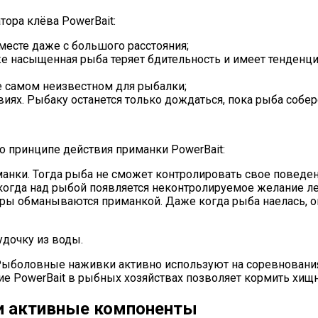
ора клёва PowerBait:
месте даже с большого расстояния;
же насыщенная рыба теряет бдительность и имеет тенденци
 самом неизвестном для рыбалки;
иях. Рыбаку останется только дождаться, пока рыба собер
принципе действия приманки PowerBait:
ки. Тогда рыба не сможет контролировать свое поведение
огда над рыбой появляется неконтролируемое желание леч
ры обманываются приманкой. Даже когда рыба наелась, о
удочку из воды.
Рыболовные наживки активно используют на соревнования
ие PowerBait в рыбных хозяйствах позволяет кормить хи
 и активные компоненты