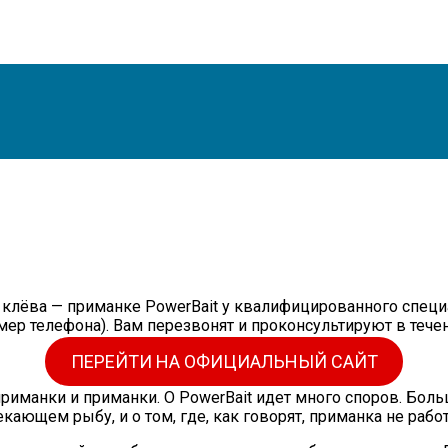
клёва — приманке PowerBait у квалифицированного специа
мер телефона). Вам перезвонят и проконсультируют в тече
ПЕРЕЙТИ НА ОФИЦИАЛЬНЫЙ САЙТ
манки и приманки. О PowerBait идет много споров. Боль
ающем рыбу, и о том, где, как говорят, приманка не работ