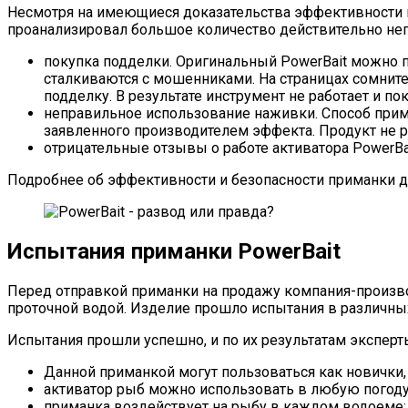
Несмотря на имеющиеся доказательства эффективности и
проанализировал большое количество действительно не
покупка подделки. Оригинальный PowerBait можно п
сталкиваются с мошенниками. На страницах сомните
подделку. В результате инструмент не работает и п
неправильное использование наживки. Способ приме
заявленного производителем эффекта. Продукт не р
отрицательные отзывы о работе активатора PowerB
Подробнее об эффективности и безопасности приманки д
Испытания приманки PowerBait
Перед отправкой приманки на продажу компания-произво
проточной водой. Изделие прошло испытания в различных
Испытания прошли успешно, и по их результатам экспер
Данной приманкой могут пользоваться как новички,
активатор рыб можно использовать в любую погоду,
приманка воздействует на рыбу в каждом водоеме;