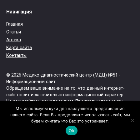
Навигация
Главная
Статьи
Аптека
Карта сайта
Контакты
© 2026
Медико-диагностический центр (МДЦ) №51
-
Информационный сайт.
Обращаем ваше внимание на то, что данный интернет-
сайт носит исключительно информационный характер.
Не занимайтесь самолечением. При первых признаках
заболевания обратитесь к врачу.
Мы используем куки для наилучшего представления
Все права защищены.
нашего сайта. Если Вы продолжите использовать сайт, мы
будем считать что Вас это устраивает.
Ok