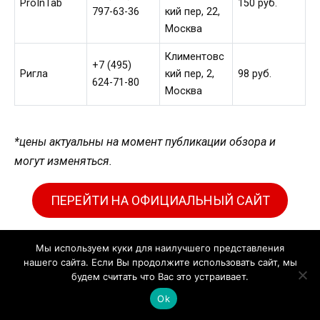
ProInTab
150 руб.
797-63-36
кий пер, 22,
Москва
Климентовс
+7 (495)
Ригла
кий пер, 2,
98 руб.
624-71-80
Москва
*цены актуальны на момент публикации обзора и
могут изменяться.
ПЕРЕЙТИ НА ОФИЦИАЛЬНЫЙ САЙТ
Мы используем куки для наилучшего представления
Автор обзора
нашего сайта. Если Вы продолжите использовать сайт, мы
будем считать что Вас это устраивает.
Ok