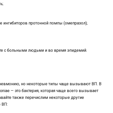
ь;
ле ингибиторов протонной помпы (омепразол);
кте с больными людьми и во время эпидемий.
невмонию, но некоторые типы чаще вызывают ВП. В
niae — это бактерия, которая чаще всего вызывает
вайте также перечислим некоторые другие
 ВП: