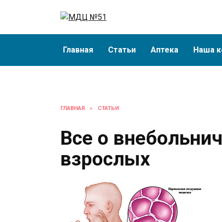
Перейти
к
содержанию
Главная
Статьи
Аптека
Наша к
ГЛАВНАЯ
»
СТАТЬИ
Все о внебольни
взрослых