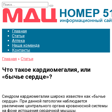
Перейти
Search
к
for:
содержанию
Главная
Статьи
Аптека
Наша команда
Контакты
Главная
»
Статьи
Что такое кардиомегалия, или
«бычье сердце»?
Синдром кардиомегалии широко известен как «бычье
сердце». При данной патологии наблюдается
увеличение центрального органа кровеносной системы
на фоне истощения сердечной мышцы.