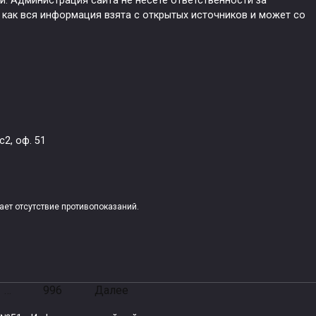
. Администрация сайта не несёте ответственности за
ей, обзор аналогов и отзывы мам
как вся информация взята с открытых источников и может со
нокс гель — стоматологическое средство,
азначенное для устранения дискомфорта при
зывании зубов. Активные ингредиенты препарата
дают
с2, оф. 51
естодерм крем и мазь: инструкция
применению, обзор и отзывы
и мазь Целестодерм — фармакологические препараты
ет отсутствие противопоказаний.
ечения воспалительных кожных патологий. Они
чаются пациентам при диагностировании практически
…
996
Далее