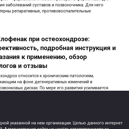
ия заболеваний суставов и позвоночника. Для него
терны репаративные, противовоспалительные
лофенак при остеохондрозе:
ективность, подробная инструкция и
азания к применению, обзор
логов и отзывы
хондроз относится к хроническим патологиям,
кающим на фоне дегенеративных изменений в
звонковых дисках. По мере его развития усиливается
тинокс гель: подробная инструкция и
одной указанной на нем организации. Целью данного интернет
омендации по применению для