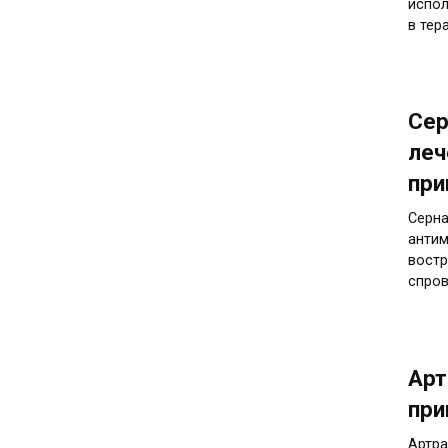
испол
в тер
Сер
леч
при
Серна
антим
востр
спро
Арт
при
Артра