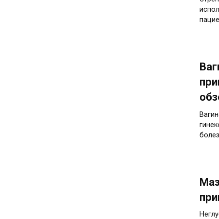
испол
пацие
Ваг
при
обз
Вагин
гинек
болез
Маз
при
Неглу