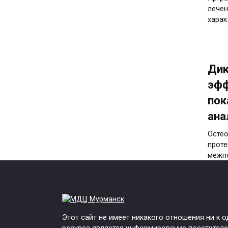
лечен
харак
Дик
эфф
пок
ана
Остео
проте
межпо
Ден
Этот сайт не имеет никакого отношения ни к 
рек