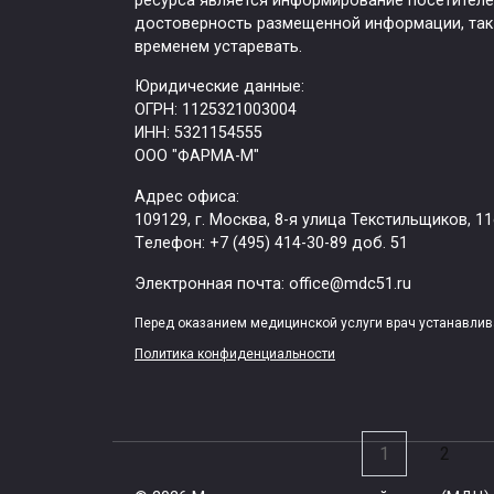
ресурса является информирование посетителей
дет
достоверность размещенной информации, так 
временем устаревать.
Денти
предн
Юридические данные:
проре
ОГРН: 1125321003004
обла
ИНН: 5321154555
ООО "ФАРМА-М"
Адрес офиса:
109129, г. Москва, ​8-я улица Текстильщиков, 11
Цел
Tелефон: +7 (495) 414-30-89 доб. 51
по 
Электронная почта: office@mdc51.ru
Крем 
Перед оказанием медицинской услуги врач устанавлива
для л
назна
Политика конфиденциальности
Пагинация
1
2
записей