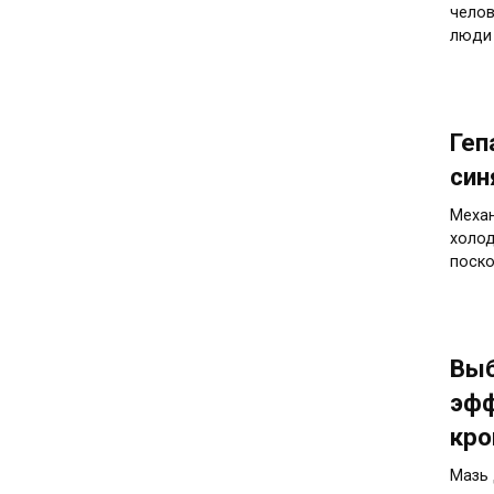
челов
люди 
Геп
син
Механ
холод
поско
Выб
эфф
кро
Мазь 