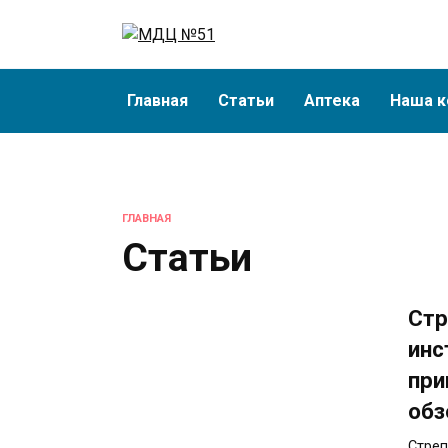
Перейти
к
содержанию
Главная
Статьи
Аптека
Наша к
ГЛАВНАЯ
Статьи
Стр
инс
при
обз
Стреп