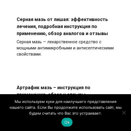
Серная мазь от лишая: эффективность
лечения, подробная инструкция по
применению, обзор аналогов и отзывы
Серная мазь — лекарственное средство с
мощными антимикробными и антисептическими
свойствами.
Артрафик мазь – инструкция по
применению, обзор и отзывы
Мы используем куки для наилучшего представления
Артрафик — фармакологический препарат в
нашего сайта. Если Вы продолжите использовать сайт, мы
форме мази для лечения заболеваний суставов
будем считать что Вас это устраивает.
и позвоночника.
Ok