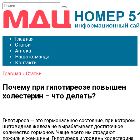
Перейти
Search
к
for:
содержанию
Главная
Статьи
Аптека
Наша команда
Контакты
Главная
»
Статьи
Почему при гипотиреозе повышен
холестерин – что делать?
Гипотиреоз — это гормональное состояние, при котором
щитовидная железа не вырабатывает достаточное
количество гормонов. Чаще всего им страдают
пожилые женщины. Гипотиреоз и уровень холестерина