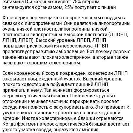
витамина D и желчных кислот. 75% стерола
синтезируется организмом, 25% поступает с пищей.
Холестерин перемещается по кровеносным сосудам в
связках с липопротеинами. Они делятся на липопротеины
очень низкой плотности, липопротеины низкой
плотности и липопротеины высокой плотности (ЛПОНП,
ЛПНП, ЛПВП). Высокий уровень ЛПВП, ЛПНП
повышает риск развития атеросклероза, ЛПВП
препятствует развитию заболевания. Вот почему первые
также называют плохим холестерином, а вторые также
называют хорошим холестерином.
Если кровеносный сосуд поврежден, холестерин ЛПНП
закрывает поврежденный участок. Высокий уровень
плохого холестерина побуждает лишний ЛПНП
прилипать к нему. Так начинает формироваться
атеросклеротическая бляшка. Появление крупных
отложений начинает частично перекрывать просвет
сосуда или полностью закупоривать его. Это приводит к
ухудшению/остановке кровотока по поврежденной
артерии. Иногда холестериновые бляшки отрываются.
Когда фрагмент атеросклеротической бляшки достигает
узкого участка сосуда, образуется эмболия.