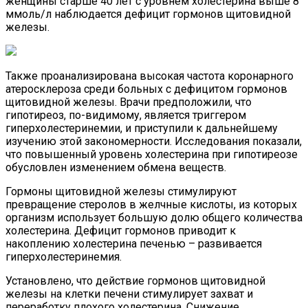
женщины старше 40 лет с уровнем холестерина выше 8
ммоль/л наблюдается дефицит гормонов щитовидной
железы.
Также проанализирована высокая частота коронарного
атеросклероза среди больных с дефицитом гормонов
щитовидной железы. Врачи предположили, что
гипотиреоз, по-видимому, является триггером
гиперхолестеринемии, и приступили к дальнейшему
изучению этой закономерности. Исследования показали,
что повышенный уровень холестерина при гипотиреозе
обусловлен изменением обмена веществ.
Гормоны щитовидной железы стимулируют
превращение стеролов в желчные кислоты, из которых
организм использует большую долю общего количества
холестерина. Дефицит гормонов приводит к
накоплению холестерина печенью – развивается
гиперхолестеринемия.
Установлено, что действие гормонов щитовидной
железы на клетки печени стимулирует захват и
переработку плохого холестерина. Снижение