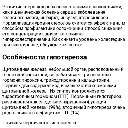
Развитие атеросклероза опасно такими осложнениями,
как ишемическая болезнь сердца, заболевания
головного мозга, инфаркт, инсульт, атеросклероз.
Нормализация уровня стеролов считается эффективным
способом профилактики осложнений. Способ снижения
его концентрации зависит от причины
гиперхолестеринемии. Как снизить уровень холестерина
при гипотиреозе, обсуждается позже.
Особенности гипотиреоза
Щитовидная железа, небольшой орган, расположенный
в верхней части шеи, вырабатывает три основных
гормона: тироксин, трийодтиронин и кальцитонин.
Первые два содержат йод и называются гормонами
щитовидной железы. Их синтез контролируется
тиреотропным гормоном (ТТГ). Первичный гипотиреоз
развивается как следствие нарушения функции
щитовидной железы (99%), вторичный гипотиреоз очень
редко связан с дефицитом ТТГ (1%).
Причины первичного гипотиреоза: