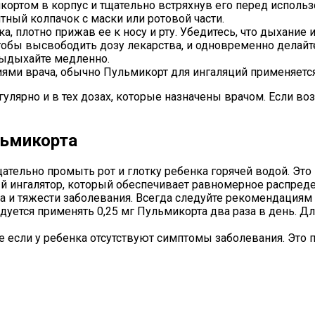
икортом в корпус и тщательно встряхнув его перед исполь
тный колпачок с маски или ротовой части.
, плотно прижав ее к носу и рту. Убедитесь, что дыхание ид
тобы высвободить дозу лекарства, и одновременно делайте
выдыхайте медленно.
ями врача, обычно Пульмикорт для ингаляций применяется 
гулярно и в тех дозах, которые назначены врачом. Если в
льмикорта
тельно промыть рот и глотку ребенка горячей водой. Эт
й ингалятор, который обеспечивает равномерное распреде
а и тяжести заболевания. Всегда следуйте рекомендациям 
ндуется применять 0,25 мг Пульмикорта два раза в день. 
е если у ребенка отсутствуют симптомы заболевания. Э