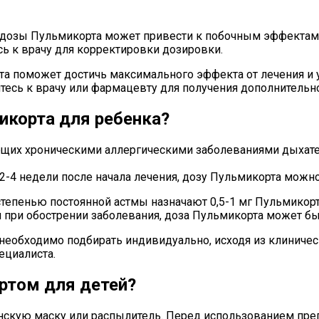
озы Пульмикорта может привести к побочным эффектам, т
сь к врачу для корректировки дозировки.
 поможет достичь максимального эффекта от лечения и у
йтесь к врачу или фармацевту для получения дополнитель
икорта для ребенка?
дающих хроническими аллергическими заболеваниями дыхат
-4 недели после начала лечения, дозу Пульмикорта можно у
 степенью постоянной астмы назначают 0,5-1 мг Пульмикорта
при обострении заболевания, доза Пульмикорта может быть 
 необходимо подбирать индивидуально, исходя из клиниче
ециалиста.
ртом для детей?
инскую маску или распылитель. Перед использованием пре