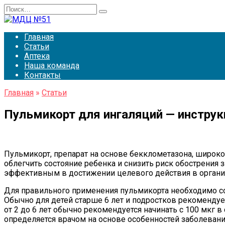
Перейти
Search
к
for:
содержанию
Главная
Статьи
Аптека
Наша команда
Контакты
Главная
»
Статьи
Пульмикорт для ингаляций — инструк
Пульмикорт, препарат на основе бекклометазона, широко
облегчить состояние ребенка и снизить риск обострения 
эффективным в достижении целевого действия в органи
Для правильного применения пульмикорта необходимо со
Обычно для детей старше 6 лет и подростков рекомендует
от 2 до 6 лет обычно рекомендуется начинать с 100 мкг 
определяется врачом на основе особенностей заболевания