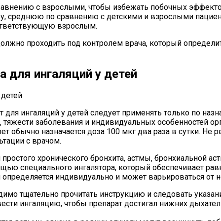
равнению с взрослыми, чтобы избежать побочных эффекто
зу, среднюю по сравнению с детскими и взрослыми пациен
оответствующую взрослым.
олжно проходить под контролем врача, который определит
 для ингаляций у детей
 для ингаляций у детей следует применять только по назн
, тяжести заболевания и индивидуальных особенностей орг
 6 лет обычно назначается доза 100 мкг два раза в сутки.
ьтации с врачом.
простого хронического бронхита, астмы, бронхиальной аст
щью специального ингалятора, который обеспечивает рав
 определяется индивидуально и может варьироваться от н
имо тщательно прочитать инструкцию и следовать указан
ести ингаляцию, чтобы препарат достигал нижних дыхате