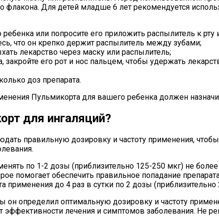
ко флакона. Для детей младше 6 лет рекомендуется исполь
ребенка или попросите его приложить распылитель к рту и 
есь, что он крепко держит распылитель между зубами;
ать лекарство через маску или распылитель;
, закройте его рот и нос пальцем, чтобы удержать лекарст
колько доз препарата.
именения Пульмикорта для вашего ребенка должен назначи
орт для ингаляций?
дать правильную дозировку и частоту применения, чтобы
олевания.
енять по 1-2 дозы (приблизительно 125-250 мкг) не более 
орое помогает обеспечить правильное попадание препарата
а применения до 4 раз в сутки по 2 дозы (приблизительно 
обы он определил оптимальную дозировку и частоту приме
от эффективности лечения и симптомов заболевания. Не 