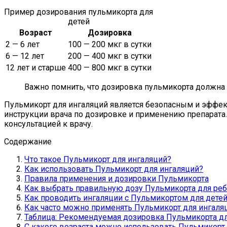
Пример дозирования пульмикорта для
детей
Возраст
Дозировка
2 — 6 лет
100 — 200 мкг в сутки
6 — 12 лет
200 — 400 мкг в сутки
12 лет и старше
400 — 800 мкг в сутки
Важно помнить, что дозировка пульмикорта должна 
Пульмикорт для ингаляций является безопасным и эффе
инструкции врача по дозировке и применению препарата.
консультацией к врачу.
Содержание
Что такое Пульмикорт для ингаляций?
Как использовать Пульмикорт для ингаляций?
Правила применения и дозировки Пульмикорта
Как выбрать правильную дозу Пульмикорта для ре
Как проводить ингаляции с Пульмикортом для дете
Как часто можно применять Пульмикорт для ингаля
Таблица: Рекомендуемая дозировка Пульмикорта для
С какого возраста можно использовать Пульмикорт 