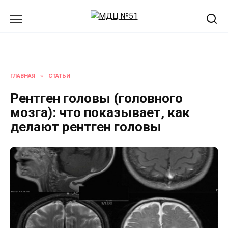
Перейти
к
содержанию
ГЛАВНАЯ
»
СТАТЬИ
Рентген головы (головного
мозга): что показывает, как
делают рентген головы