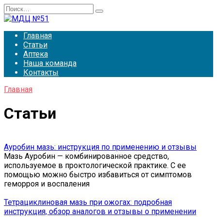
Перейти
Search
к
for:
содержанию
Главная
Статьи
Аптека
Наша команда
Контакты
Главная
Статьи
Ауробин мазь: инструкция по применению и отзывы
Мазь Ауробин — комбинированное средство,
используемое в проктологической практике. С ее
помощью можно быстро избавиться от симптомов
геморроя и воспаления
Тетрациклиновая мазь при ожогах: подробная
инструкция, обзор аналогов и отзывы о применении