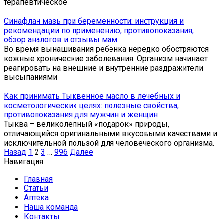
терапевтическое
Синафлан мазь при беременности: инструкция и
рекомендации по применению, противопоказания,
обзор аналогов и отзывы мам
Во время вынашивания ребенка нередко обостряются
кожные хронические заболевания. Организм начинает
реагировать на внешние и внутренние раздражители
высыпаниями
Как принимать Тыквенное масло в лечебных и
косметологических целях: полезные свойства,
противопоказания для мужчин и женщин
Тыква – великолепный «подарок» природы,
отличающийся оригинальными вкусовыми качествами и
исключительной пользой для человеческого организма.
Пагинация
Назад
1
2
3
…
996
Далее
записей
Навигация
Главная
Статьи
Аптека
Наша команда
Контакты