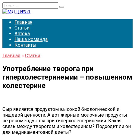
Перейти
Search
к
for:
содержанию
Главная
Статьи
Аптека
Наша команда
Контакты
Главная
»
Статьи
Употребление творога при
гиперхолестеринемии – повышенном
холестерине
Сыр является продуктом высокой биологической и
пищевой ценности. А вот жирные молочные продукты
не рекомендуются при гиперхолестеринемии. Какая
связь между творогом и холестерином? Подходит ли он
для медикаментозной диеты?