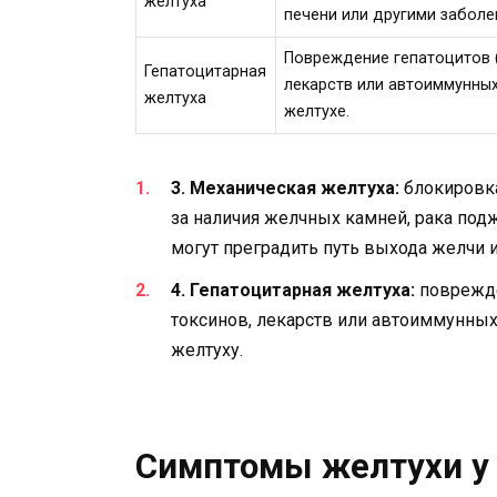
желтуха
печени или другими заболе
Повреждение гепатоцитов (
Гепатоцитарная
лекарств или автоиммунных
желтуха
желтухе.
3. Механическая желтуха:
блокировка
за наличия желчных камней, рака под
могут преградить путь выхода желчи и
4. Гепатоцитарная желтуха:
поврежде
токсинов, лекарств или автоиммунны
желтуху.
Симптомы желтухи у 