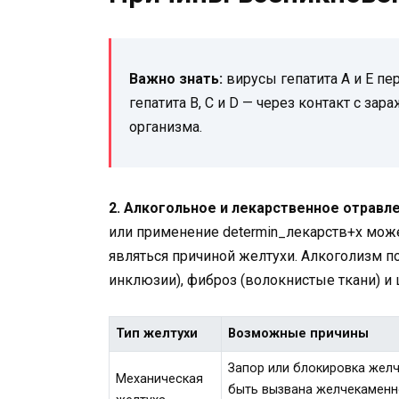
Важно знать:
вирусы гепатита A и E пе
гепатита B, C и D — через контакт с з
организма.
2. Алкогольное и лекарственное отравле
или применение determin_лекарств+x мож
являться причиной желтухи. Алкоголизм 
инклюзии), фиброз (волокнистые ткани) и 
Тип желтухи
Возможные причины
Запор или блокировка желч
Механическая
быть вызвана желчекаменн