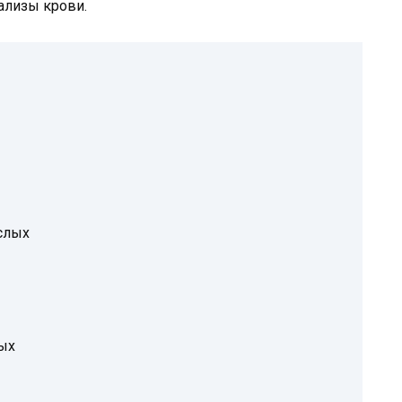
ализы крови.
слых
лых