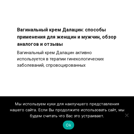
Вагинальный крем Далацин: способы
применения для женщин и мужчин, обзор
аналогов и отзывы
Вагинальный крем Далацин активно
используется в терапии гинекологических
заболеваний, спровоцированных
Мазь Аргосульфан – инструкция по
Мы используем куки для наилучшего представления
применению и отзывы
нашего сайта. Если Вы продолжите использовать сайт, мы
Неглубокие раны и порезы – неизменные
будем считать что Вас это устраивает.
спутники каждого человека на протяжении
Ok
всей его жизни.