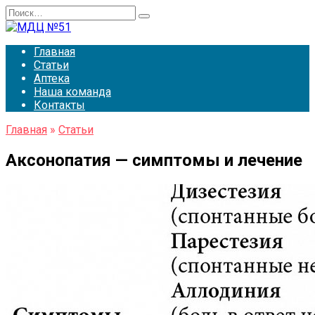
Перейти
Search
к
for:
содержанию
Главная
Статьи
Аптека
Наша команда
Контакты
Главная
»
Статьи
Аксонопатия — симптомы и лечение