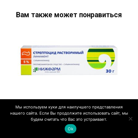
Вам также может понравиться
Стрептоцидовая мазь: подробная
Мы используем куки для наилучшего представления
инструкция и рекомендации по
нашего сайта. Если Вы продолжите использовать сайт, мы
применению, для чего используется,
будем считать что Вас это устраивает.
обзор аналогов и отзывы
Ok
Стрептоцидовая мазь — лекарственное