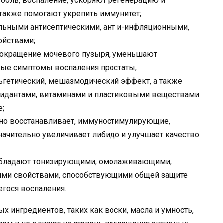
боль, воспаление, ускоряют регенерацию и
также помогают укрепить иммунитет;
льными антисептическими, ант и-инфляционными,
ойствами;
сокращение мочевого пузыря, уменьшают
ные симптомы воспаления простаты;
ьгетический, мешазмодический эффект, а также
сидантами, витаминами и пластиковыми веществами
е;
чно восстанавливает, иммуностимулирующие,
начительно увеличивает либидо и улучшает качество
 обладают тонизирующими, омолаживающими,
и свойствами, способствующими общей защите
гося воспаления.
х ингредиентов, таких как воски, масла и умность,