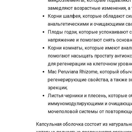
микроэлементы, которые подавляют 
замедляют возрастные изменения, а 
Корни шалфея, которые обладают си
анальгетическими и очищающими св
Плоды годзи, которые успокаивают 
напряжение и помогают снять основ
Корни комнаты, которые имеют анал
помогают насыщать простату антиок
для регенерации на клеточном уровн
Mac Peruviana Rhizome, который обы
регенерирующие свойства, а также з
эрекции;
Листья черники и плесень, которые
иммуномодулирующими и очищающим
мочеполовой системы от повторяюще
Капсульная оболочка состоит из натуральны