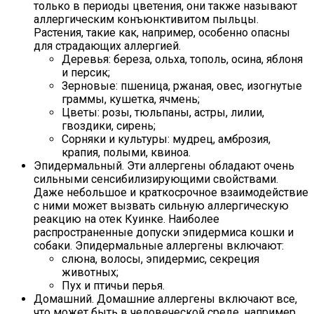
только в периоды цветения, они также называют
аллергическим конъюнктивитом пыльцы.
Растения, такие как, например, особенно опасны
для страдающих аллергией.
Деревья: береза, ольха, тополь, осина, яблоня
и персик;
Зерновые: пшеница, ржаная, овес, изогнутые
граммы, кушетка, ячмень;
Цветы: розы, тюльпаны, астры, лилии,
гвоздики, сирень;
Сорняки и культуры: мудрец, амброзия,
крапия, полыми, квиноа.
Эпидермальный. Эти аллергены обладают очень
сильными сенсибилизирующими свойствами.
Даже небольшое и краткосрочное взаимодействие
с ними может вызвать сильную аллергическую
реакцию на отек Куинке. Наиболее
распространенные допуски эпидермиса кошки и
собаки. Эпидермальные аллергены включают:
слюна, волосы, эпидермис, секреция
животных;
Пух и птичьи перья.
Домашний. Домашние аллергены включают все,
что может быть в человеческой среде, например,