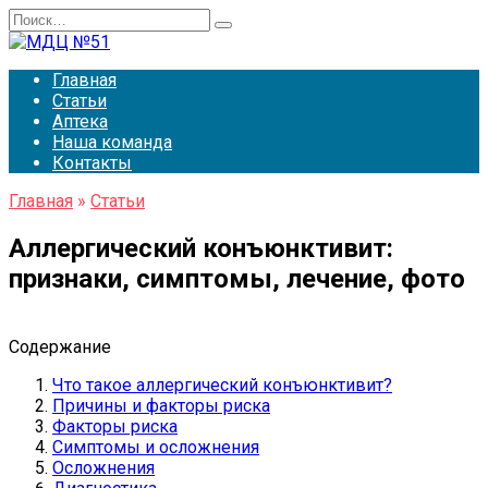
Перейти
Search
к
for:
содержанию
Главная
Статьи
Аптека
Наша команда
Контакты
Главная
»
Статьи
Аллергический конъюнктивит:
признаки, симптомы, лечение, фото
Содержание
Что такое аллергический конъюнктивит?
Причины и факторы риска
Факторы риска
Симптомы и осложнения
Осложнения