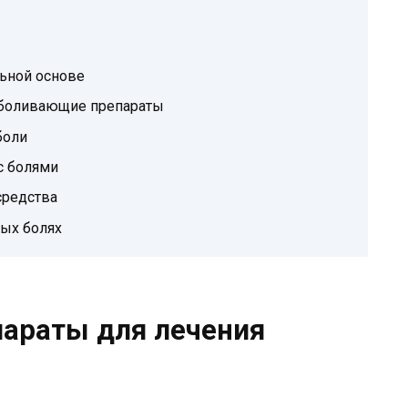
льной основе
зболивающие препараты
боли
с болями
редства
ых болях
араты для лечения