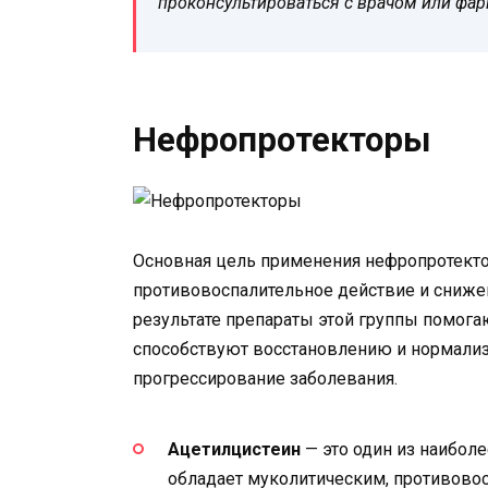
проконсультироваться с врачом или фа
Нефропротекторы
Основная цель применения нефропротекто
противовоспалительное действие и снижен
результате препараты этой группы помога
способствуют восстановлению и нормализ
прогрессирование заболевания.
Ацетилцистеин
— это один из наибол
обладает муколитическим, противово