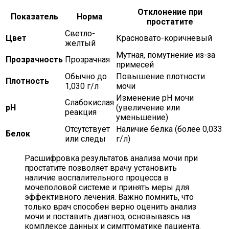
Отклонение при
Показатель
Норма
простатите
Светло-
Цвет
Красновато-коричневый
желтый
Мутная, помутнение из-за
Прозрачность
Прозрачная
примесей
Обычно до
Повышение плотности
Плотность
1,030 г/л
мочи
Изменение pH мочи
Слабокислая
pH
(увеличение или
реакция
уменьшение)
Отсутствует
Наличие белка (более 0,033
Белок
или следы
г/л)
Расшифровка результатов анализа мочи при
простатите позволяет врачу установить
наличие воспалительного процесса в
мочеполовой системе и принять меры для
эффективного лечения. Важно помнить, что
только врач способен верно оценить анализ
мочи и поставить диагноз, основываясь на
комплексе данных и симптоматике пациента.