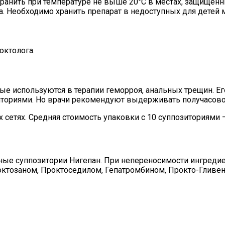
 хранить при температуре не выше 20°C в местах, защищен
. Необходимо хранить препарат в недоступных для детей м
октолога.
рые используются в терапии геморроя, анальных трещин. Е
иториями. Но врачи рекомендуют выдерживать получасов
 сетях. Средняя стоимость упаковки с 10 суппозиториями —
ные суппозитории Нигепан. При непереносимости ингредие
ктозаном, Проктоседилом, Гепатромбином, Прокто-Гливен