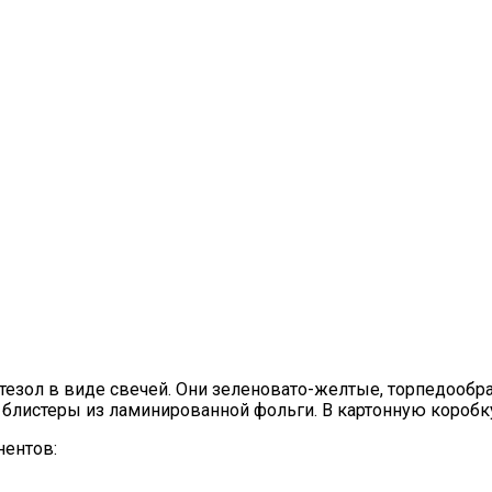
зол в виде свечей. Они зеленовато-желтые, торпедообра
е блистеры из ламинированной фольги. В картонную короб
нентов: