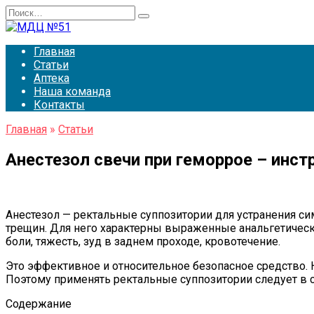
Перейти
Search
к
for:
содержанию
Главная
Статьи
Аптека
Наша команда
Контакты
Главная
»
Статьи
Анестезол свечи при геморрое – инст
Анестезол — ректальные суппозитории для устранения си
трещин. Для него характерны выраженные анальгетичес
боли, тяжесть, зуд в заднем проходе, кровотечение.
Это эффективное и относительное безопасное средство.
Поэтому применять ректальные суппозитории следует в 
Содержание