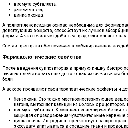
висмута субгаллата;
рацементола;
цинка оксида.
А полиэтиленоксидная основа необходима для формирова
действующих веществ, способствуя их лучшей абсорбци
формы. А это позволяет добиться продолжительного тера
Состав препарата обеспечивает комбинированное возде
Фармакологические свойства
После введения суппозитория в прямую кишку быстро ос
начинает действовать еще до того, как из свечи высвоб
боли.
А вскоре проявляют свои терапевтические эффекты и др
бензокаин. Это также местноанестезирующее вещес
натрия, вытесняет кальций из болевых рецепторов
висмута субгаллат. Компонент коагулирует белки, о
защищая от раздражения чувствительные нервные ок
цинка окись. Ингредиент препятствует распростра
экссудату впитываться в соседние ткани и провоци