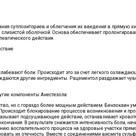
ния суппозиториев и облегчения их введения в прямую ки
и слизистой оболочкой. Основа обеспечивает пролонгиро
певтического действия.
йствие
лабевают боли. Происходит это за счет легкого охлаждаю
ождаются другие ингредиенты. Рацементол раздражает чув
угие компоненты Анестезола:
тво, но с гораздо более мощным действием. Бензокаин 
. Происходит блокирование процессов возникновения и пр
казывает подсушивающее действие, останавливает кровотеч
ончания. В результате снижается интенсивность боли, на
нению воспалительного процесса на здоровые участки пря
ровать их отечность. Вместе с соединениями висмута суль