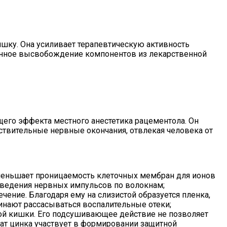
шку. Она усиливает терапевтическую активность
ванное высвобождение компонентов из лекарственной
щего эффекта местного анестетика рацементола. Он
ствительные нервные окончания, отвлекая человека от
уменьшает проницаемость клеточных мембран для ионов
оведения нервных импульсов по волокнам;
ение. Благодаря ему на слизистой образуется пленка,
чинают рассасываться воспалительные отеки;
мой кишки. Его подсушивающее действие не позволяет
фат цинка участвует в формировании защитной