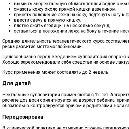
вымыть аноректальную область теплой водой с мыл
смазать кожу около прямой кишки вазелином;
принять положение лежа на боку, подтянуть ногу к г
ввести свечу в прямую кишку;
плотно сжать ягодицы на несколько секунд;
оставаться в положении лежа на боку в течение нес
Средняя длительность терапевтического курса составляет
риска развития метгемоглобинемии.
Целесообразно перед введением суппозитория опорожни
Хорошо зарекомендовали себя средства на основе лакту
Курс применения может составлять до 2 недель
Для детей
Ректальные суппозитории применяются с 12 лет. Алгорит
расчете доз врач ориентируется на возраст ребенка, при
обязательно контролируется врачом и родителями. Если с
Передозировка
В клинической практике не отмечено случаев передозир