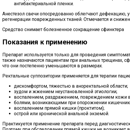
антибактериальной пленки.
Анестезол свечи опосредованно облегчают дефекацию, 
регенерации поврежденных тканей. Отмечается и снижени
Средство снимает болезненное сокращение сфинктера
Показания к применению
Препарат используется только для проведения симптомат
также назначаются пациентам при анальных трещинах, с
что они постепенно уменьшаются в размерах.
Ректальные суппозитории применяется для терапии паци
дискомфортом, тяжестью в аноректальной области;
зудом и жжением неустановленной этиологии;
воспалением, раздражением, повреждением кожи в 
болями, возникающими при опорожнении кишечник
воспалением прямой кишки (проктитом);
острой или хронической анальной экземой.
Практикуется применение препарата перед диагностичес
Поэтому при обследовании прямой кишки не возникает 