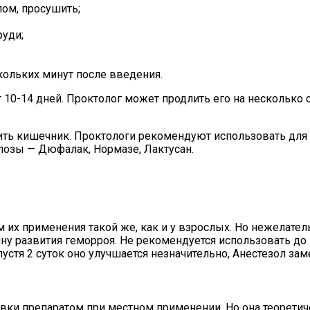
ом, просушить;
руди;
кольких минут после введения.
 10-14 дней. Проктолог может продлить его на несколько с
ть кишечник. Проктологи рекомендуют использовать для 
лозы — Дюфалак, Нормазе, Лактусан.
м их применения такой же, как и у взрослых. Но нежелате
чину развития геморроя. Не рекомендуется использовать до
пустя 2 суток оно улучшается незначительно, Анестезол з
овки препаратом при местном применении. Но она теорети