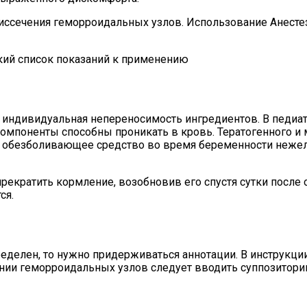
ссечения геморроидальных узлов. Использование Анестез
кий список показаний к применению
ндивидуальная непереносимость ингредиентов. В педиатр
 компоненты способны проникать в кровь. Тератогенного и 
 обезболивающее средство во время беременности нежела
рекратить кормление, возобновив его спустя сутки после о
ся.
делен, то нужно придерживаться аннотации. В инструкци
дении геморроидальных узлов следует вводить суппозитори