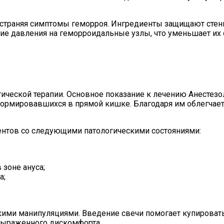
устраняя симптомы геморроя. Ингредиенты защищают стен
е давления на геморроидальные узлы, что уменьшает их о
ической терапии. Основное показание к лечению Анестезол
формировавшихся в прямой кишке. Благодаря им облегчае
ентов со следующими патологическими состояниями:
зоне ануса;
а;
кими манипуляциями. Введение свечи помогает купироват
выраженного дискомфорта.