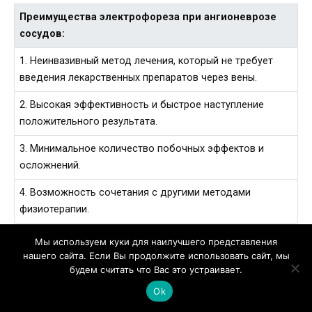
Преимущества электрофореза при ангионеврозе
сосудов:
1. Неинвазивный метод лечения, который не требует
введения лекарственных препаратов через вены.
2. Высокая эффективность и быстрое наступление
положительного результата.
3. Минимальное количество побочных эффектов и
осложнений.
4. Возможность сочетания с другими методами
физиотерапии.
Мы используем куки для наилучшего представления
При ангионеврозе сосудов физиотерапевтическое
нашего сайта. Если Вы продолжите использовать сайт, мы
лечение играет важную роль в достижении
будем считать что Вас это устраивает.
стабильной ремиссии. Электрофорез является одним
Ok
из наиболее эффективных методов физиотерапии