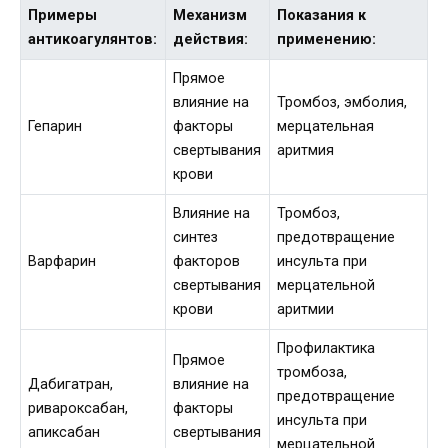
Примеры
Механизм
Показания к
антикоагулянтов:
действия:
применению:
Прямое
влияние на
Тромбоз, эмболия,
Гепарин
факторы
мерцательная
свертывания
аритмия
крови
Влияние на
Тромбоз,
синтез
предотвращение
Варфарин
факторов
инсульта при
свертывания
мерцательной
крови
аритмии
Профилактика
Прямое
тромбоза,
Дабигатран,
влияние на
предотвращение
ривароксабан,
факторы
инсульта при
апиксабан
свертывания
мерцательной