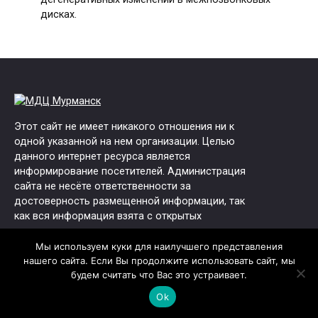
дисках.
Этот сайт не имеет никакого отношения ни к
одной указанной на нем организации. Целью
данного интернет ресурса является
информирование посетителей. Администрация
сайта не несёте ответственности за
достоверность размещенной информации, так
как вся информация взята с открытых
источников и может со временем устаревать.
Мы используем куки для наилучшего представления
Юридические данные:
нашего сайта. Если Вы продолжите использовать сайт, мы
ОГРН: 1125321003004
будем считать что Вас это устраивает.
ИНН: 5321154555
Ok
ООО "ФАРМА-М"