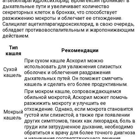
атsetилпарагидроксихлорид. Бромгексин проникает в
дыхательные пути и увеличивает количество
секреторных клеток в бронхах, что способствует
разжижению мокроты и облегчает ее отхождение.
Салицилат ацетилпарагидроксихлорид, в свою очередь,
обладает противовоспалительным и жаропонижающим
действием.
Тип
Рекомендации
кашля
При сухом кашле Аскорил можно
использовать для увлажнения слизистых
Сухой
оболочек и облегчения раздражения
кашель
дыхательных путей. Он поможет смягчить
кашель и сделать его более продуктивным.
При мокром кашле, сопровождающемся
обильной мокротой, Аскорил может помочь
разжижить мокроту и улучшить ее
отхождение. Однако, если мокрота становится
Мокрый
густой или слизистой, а также при появлении
кашель
других симптомов, таких как лихорадка, боль в
груди или затрудненное дыхание, необходимо
обратиться к врачу для более точного диагноза
и назначения соответствующего лечения.