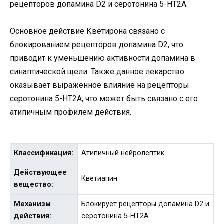
рецепторов допамина D2 и серотонина 5-HT2A.
Основное действие Кветирона связано с
блокированием рецепторов допамина D2, что
приводит к уменьшению активности допамина в
синаптической щели. Также данное лекарство
оказывает выраженное влияние на рецепторы
серотонина 5-HT2A, что может быть связано с его
атипичным профилем действия.
Классификация:
Атипичный нейролептик
Действующее
Кветиапин
вещество:
Механизм
Блокирует рецепторы допамина D2 и
действия:
серотонина 5-HT2A