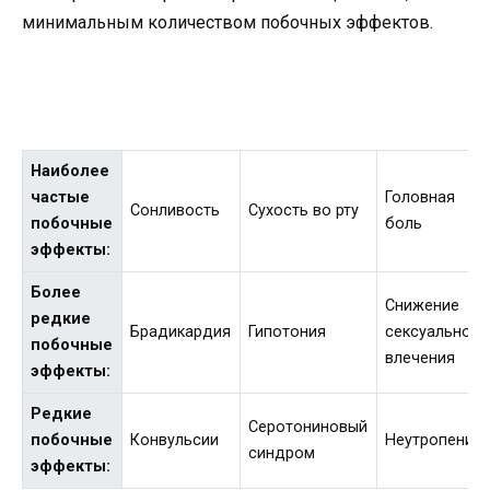
минимальным количеством побочных эффектов.
Наиболее
частые
Головная
Сонливость
Сухость во рту
побочные
боль
эффекты:
Более
Снижение
редкие
Брадикардия
Гипотония
сексуального
побочные
влечения
эффекты:
Редкие
Серотониновый
побочные
Конвульсии
Неутропения
синдром
эффекты: