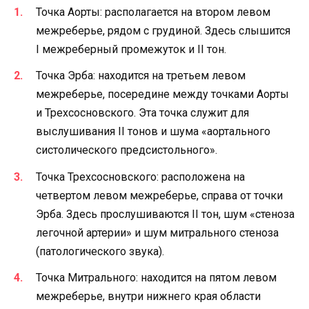
Точка Аорты: располагается на втором левом
межреберье, рядом с грудиной. Здесь слышится
I межреберный промежуток и II тон.
Точка Эрба: находится на третьем левом
межреберье, посередине между точками Аорты
и Трехсосновского. Эта точка служит для
выслушивания II тонов и шума «аортального
систолического предсистольного».
Точка Трехсосновского: расположена на
четвертом левом межреберье, справа от точки
Эрба. Здесь прослушиваются II тон, шум «стеноза
легочной артерии» и шум митрального стеноза
(патологического звука).
Точка Митрального: находится на пятом левом
межреберье, внутри нижнего края области