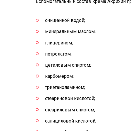
Вспомогательный состав крема Акрихин 
очищенной водой;
минеральным маслом;
глицерином;
петролатом;
цетиловым спиртом;
карбомером;
триэтаноламином;
стеариновой кислотой;
стеариловым спиртом;
салициловой кислотой;