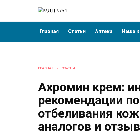
Перейти
к
содержанию
Главная
Статьи
Аптека
Наша к
ГЛАВНАЯ
»
СТАТЬИ
Ахромин крем: и
рекомендации по
отбеливания кожи
аналогов и отзы