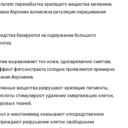
льтате переизбытка красящего вещества меланина.
ази Ахромин возможна регуляция окрашивания
едства базируется на содержании большого
нтов:
ема выравнивает тон кожи, одновременно смягчая,
ффект фитоэкстракта солодки проявляется примерно
вания Ахромина;
активные вещества разрушают красящие пигменты,
кислоты стимулируют удаление омертвевших клеток,
ровых тканей;
ол и никотинамид оказывают опосредственное
упреждают разрушение клеток свободными