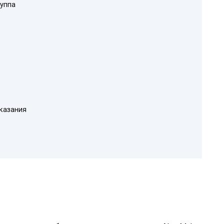
уппа
казания