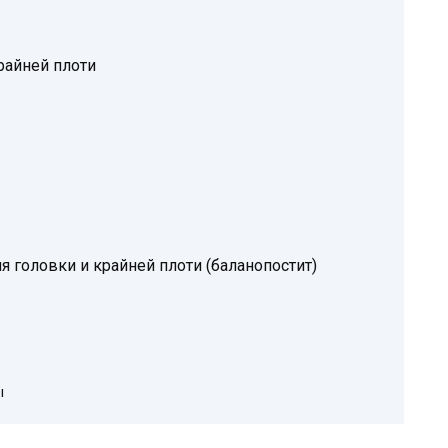
райней плоти
я головки и крайней плоти (баланопостит)
ы