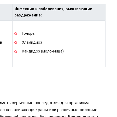
Инфекции и заболевания, вызывающие
раздражение:
Гонорея
ов
Хламидиоз
Кандидоз (молочница)
иметь серьезные последствия для организма.
ерез незаживающие раны или различные половые
болезней, таких как баланопостит. Бактерии могут