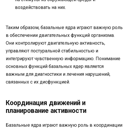
воздействовать на них.
Таким образом, базальные ядра играют важную роль
в обеспечении двигательных функций организма.
Они контролируют двигательную активность,
управляют постуральной стабильностью и
интегрируют чувственную информацию. Понимание
основных функций базальных ядер является
важным для диагностики и лечения нарушений,
связанных с их дисфункцией.
Координация движений и
планирование активности
Базальные ядра играют важную роль в координации