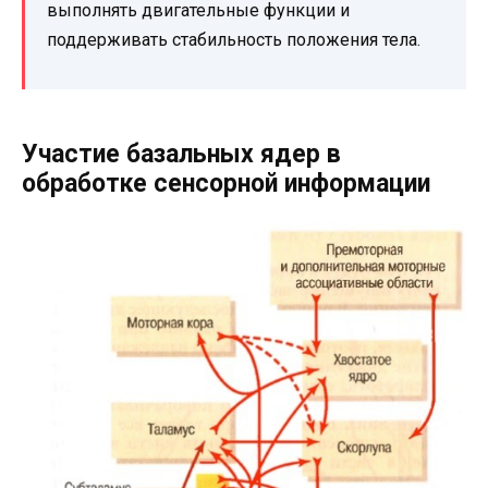
выполнять двигательные функции и
поддерживать стабильность положения тела.
Участие базальных ядер в
обработке сенсорной информации