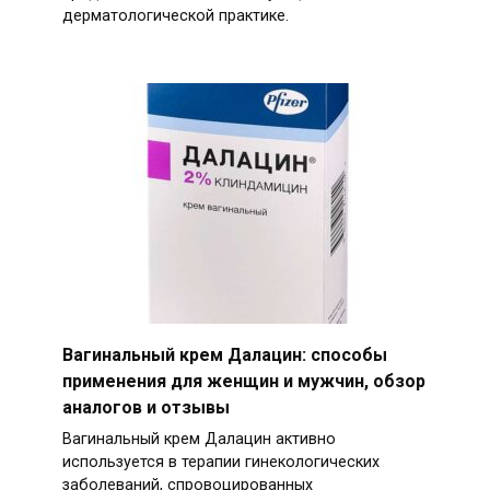
дерматологической практике.
Вагинальный крем Далацин: способы
применения для женщин и мужчин, обзор
аналогов и отзывы
Вагинальный крем Далацин активно
используется в терапии гинекологических
заболеваний, спровоцированных