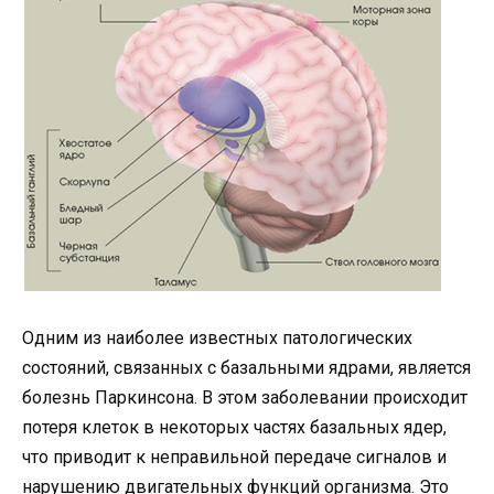
Одним из наиболее известных патологических
состояний, связанных с базальными ядрами, является
болезнь Паркинсона. В этом заболевании происходит
потеря клеток в некоторых частях базальных ядер,
что приводит к неправильной передаче сигналов и
нарушению двигательных функций организма. Это