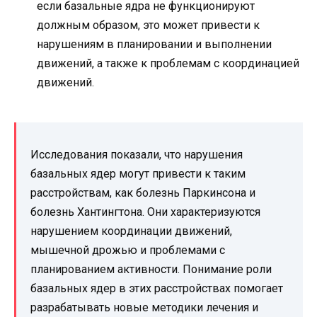
если базальные ядра не функционируют
должным образом, это может привести к
нарушениям в планировании и выполнении
движений, а также к проблемам с координацией
движений.
Исследования показали, что нарушения
базальных ядер могут привести к таким
расстройствам, как болезнь Паркинсона и
болезнь Хантингтона. Они характеризуются
нарушением координации движений,
мышечной дрожью и проблемами с
планированием активности. Понимание роли
базальных ядер в этих расстройствах помогает
разрабатывать новые методики лечения и