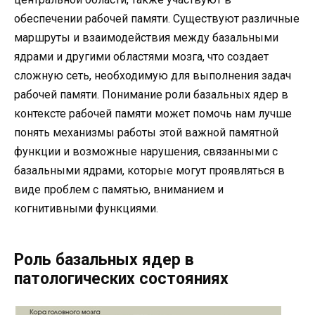
обеспечении рабочей памяти. Существуют различные
маршруты и взаимодействия между базальными
ядрами и другими областями мозга, что создает
сложную сеть, необходимую для выполнения задач
рабочей памяти. Понимание роли базальных ядер в
контексте рабочей памяти может помочь нам лучше
понять механизмы работы этой важной памятной
функции и возможные нарушения, связанными с
базальными ядрами, которые могут проявляться в
виде проблем с памятью, вниманием и
когнитивными функциями.
Роль базальных ядер в
патологических состояниях