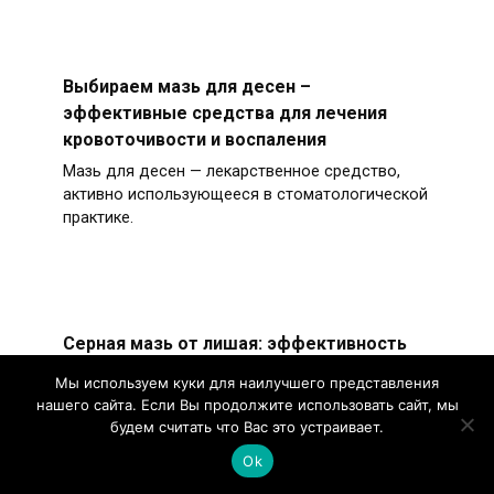
Выбираем мазь для десен –
эффективные средства для лечения
кровоточивости и воспаления
Мазь для десен — лекарственное средство,
активно использующееся в стоматологической
практике.
Серная мазь от лишая: эффективность
лечения, подробная инструкция по
Мы используем куки для наилучшего представления
применению, обзор аналогов и отзывы
нашего сайта. Если Вы продолжите использовать сайт, мы
будем считать что Вас это устраивает.
Серная мазь — лекарственное средство с
мощными антимикробными и антисептическими
Ok
свойствами.