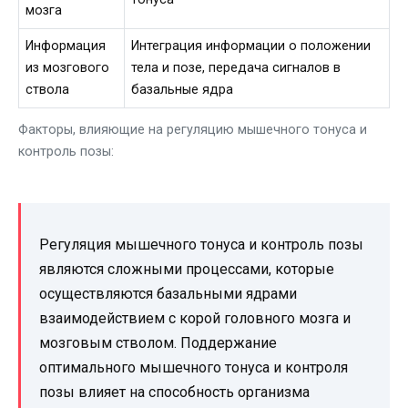
мозга
Информация
Интеграция информации о положении
из мозгового
тела и позе, передача сигналов в
ствола
базальные ядра
Факторы, влияющие на регуляцию мышечного тонуса и
контроль позы:
Регуляция мышечного тонуса и контроль позы
являются сложными процессами, которые
осуществляются базальными ядрами
взаимодействием с корой головного мозга и
мозговым стволом. Поддержание
оптимального мышечного тонуса и контроля
позы влияет на способность организма