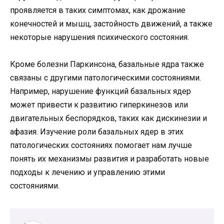
проявляется в таких симптомах, как дрожание
конечностей и мышц, застойность движений, а также
некоторые нарушения психического состояния.
Кроме болезни Паркинсона, базальные ядра также
связаны с другими патологическими состояниями.
Например, нарушение функций базальных ядер
может привести к развитию гиперкинезов или
двигательных беспорядков, таких как дискинезии и
афазия. Изучение роли базальных ядер в этих
патологических состояниях помогает нам лучше
понять их механизмы развития и разработать новые
подходы к лечению и управлению этими
состояниями.