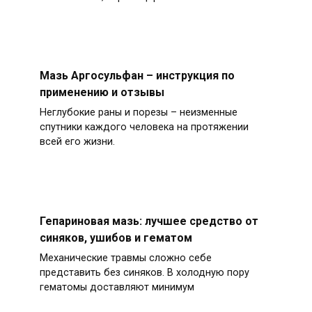
Мазь Аргосульфан – инструкция по
применению и отзывы
Неглубокие раны и порезы – неизменные
спутники каждого человека на протяжении
всей его жизни.
Гепариновая мазь: лучшее средство от
синяков, ушибов и гематом
Механические травмы сложно себе
представить без синяков. В холодную пору
гематомы доставляют минимум