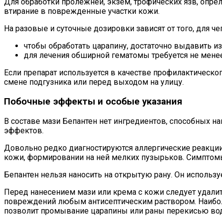
Для обработки пролежней, экзем, трофических язв, опрел
втирание в поврежденные участки кожи.
На разовые и суточные дозировки зависят от того, для че
чтобы обработать царапину, достаточно выдавить из 
для лечения обширной гематомы требуется не менее
Если препарат используется в качестве профилактическог
смене подгузника или перед выходом на улицу.
Побочные эффекты и особые указания
В составе мази Бепантен нет ингредиентов, способных н
эффектов.
Довольно редко диагностируются аллергические реакции,
кожи, формировании на ней мелких пузырьков. Симптомы 
Бепантен нельзя наносить на открытую рану. Он использу
Перед нанесением мази или крема с кожи следует удали
повреждений любым антисептическим раствором. Наибо
позволит промывание царапины или раны перекисью во