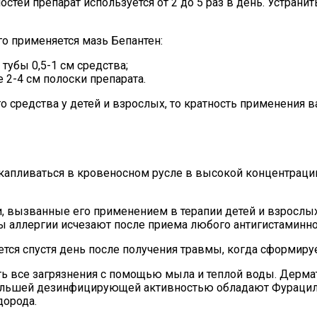
остей препарат используется от 2 до 5 раз в день. Устран
го применяется мазь Бепантен:
тубы 0,5-1 см средства;
 2-4 см полоски препарата.
о средства у детей и взрослых, то кратность применения 
акапливаться в кровеносном русле в высокой концентраци
 вызванные его применением в терапии детей и взрослых.
аллергии исчезают после приема любого антигистаминного
ется спустя день после получения травмы, когда сформиру
ть все загрязнения с помощью мыла и теплой воды. Дерм
льшей дезинфицирующей активностью обладают Фурацилин
дорода.