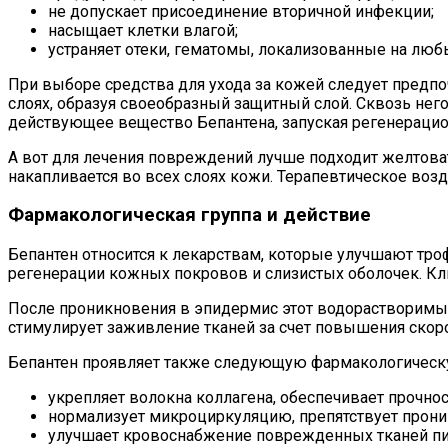
не допускает присоединение вторичной инфекции;
насыщает клетки влагой;
устраняет отеки, гематомы, локализованные на любы
При выборе средства для ухода за кожей следует предп
слоях, образуя своеобразный защитный слой. Сквозь нег
действующее вещество Бепантена, запуская регенераци
А вот для лечения повреждений лучше подходит желтова
накапливается во всех слоях кожи. Терапевтическое воз
Фармакологическая группа и действие
Бепантен относится к лекарствам, которые улучшают тр
регенерации кожных покровов и слизистых оболочек. Кли
После проникновения в эпидермис этот водорастворимый
стимулирует заживление тканей за счет повышения скор
Бепантен проявляет также следующую фармакологическу
укрепляет волокна коллагена, обеспечивает прочнос
нормализует микроциркуляцию, препятствует проник
улучшает кровоснабжение поврежденных тканей пи