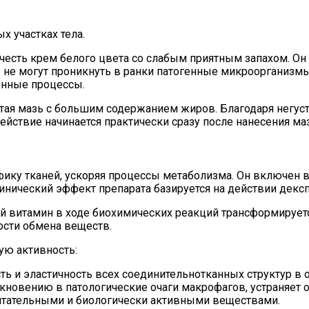
х участках тела.
очесть крем белого цвета со слабым приятным запахом. О
о не могут проникнуть в ранки патогенные микроорганизмы
онные процессы.
тая мазь с большим содержанием жиров. Благодаря негуст
действие начинается практически сразу после нанесения м
офику тканей, ускоряя процессы метаболизма. Он включен
нический эффект препарата базируется на действии дексп
 витамин в ходе биохимических реакций трансформируетс
ости обмена веществ.
ю активность:
ть и эластичность всех соединительнотканных структур в 
новению в патологические очаги макрофагов, устраняет о
тательными и биологически активными веществами.