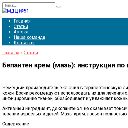
Перейти
Search
к
for:
содержанию
Главная
Статьи
Аптека
Наша команда
Контакты
Главная
»
Статьи
Бепантен крем (мазь): инструкция по
Немецкий производитель включил в терапевтическую лин
кожи. Врачи рекомендуют использовать их для лечения о
инфицирование тканей, обезболивает и увлажняет кожн
Активный ингредиент, декспантенол, не оказывает токси
терапии взрослых и детей. Мазь, крем, лосьон полность
Содержание