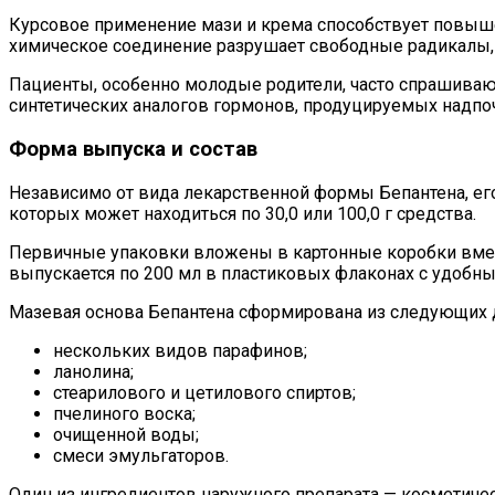
Курсовое применение мази и крема способствует повыше
химическое соединение разрушает свободные радикал
Пациенты, особенно молодые родители, часто спрашивают
синтетических аналогов гормонов, продуцируемых надпо
Форма выпуска и состав
Независимо от вида лекарственной формы Бепантена, ег
которых может находиться по 30,0 или 100,0 г средства.
Первичные упаковки вложены в картонные коробки вмест
выпускается по 200 мл в пластиковых флаконах с удобн
Мазевая основа Бепантена сформирована из следующих 
нескольких видов парафинов;
ланолина;
стеарилового и цетилового спиртов;
пчелиного воска;
очищенной воды;
смеси эмульгаторов.
Один из ингредиентов наружного препарата — косметиче