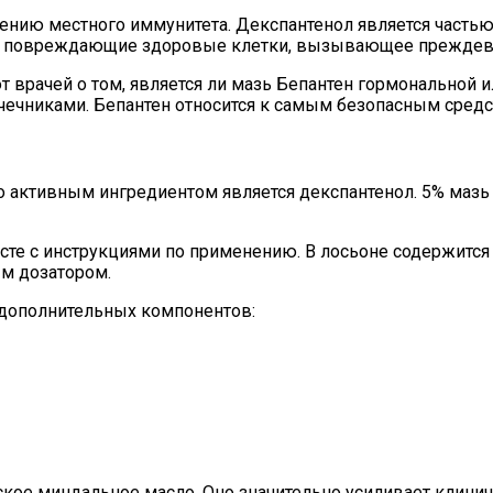
нию местного иммунитета. Декспантенол является частью
ы, повреждающие здоровые клетки, вызывающее преждев
 врачей о том, является ли мазь Бепантен гормональной 
чечниками. Бепантен относится к самым безопасным средс
о активным ингредиентом является декспантенол. 5% маз
е с инструкциями по применению. В лосьоне содержится б
ым дозатором.
дополнительных компонентов:
ское миндальное масло. Оно значительно усиливает клин