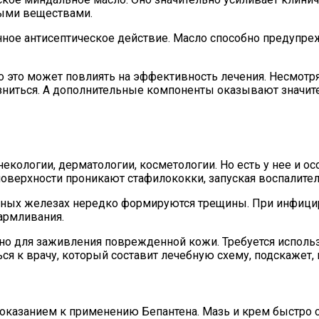
ными веществами.
ное антисептическое действие. Масло способно предупре
о это может повлиять на эффективность лечения. Несмотря
зниться. А дополнительные компоненты оказывают значите
некологии, дерматологии, косметологии. Но есть у нее и 
поверхности проникают стафилококки, запуская воспалите
чных железах нередко формируются трещины. При инфицир
армливания.
чно для заживления поврежденной кожи. Требуется исполь
ься к врачу, который составит лечебную схему, подскажет
оказанием к применению Бепантена. Мазь и крем быстро