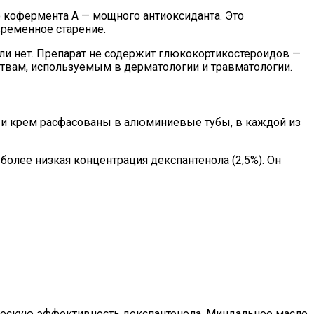
 кофермента А — мощного антиоксиданта. Это
ременное старение.
или нет. Препарат не содержит глюкокортикостероидов —
твам, используемым в дерматологии и травматологии.
ь и крем расфасованы в алюминиевые тубы, в каждой из
олее низкая концентрация декспантенола (2,5%). Он
ическую эффективность декспантенола. Миндальное масло