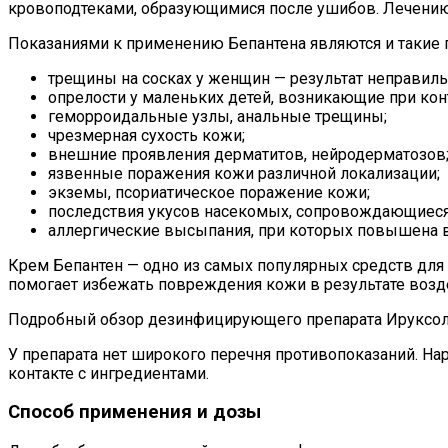
кровоподтеками, образующимися после ушибов. Лечению
Показаниями к применению Бепантена являются и такие п
трещины на сосках у женщин — результат неправиль
опрелости у маленьких детей, возникающие при конт
геморроидальные узлы, анальные трещины;
чрезмерная сухость кожи;
внешние проявления дерматитов, нейродерматозов
язвенные поражения кожи различной локализации;
экземы, псориатическое поражение кожи;
последствия укусов насекомых, сопровождающиес
аллергические высыпания, при которых повышена 
Крем Бепантен — одно из самых популярных средств для 
помогает избежать повреждения кожи в результате возде
Подробный обзор дезинфицирующего препарата Ируксол
У препарата нет широкого перечня противопоказаний. Н
контакте с ингредиентами.
Способ применения и дозы