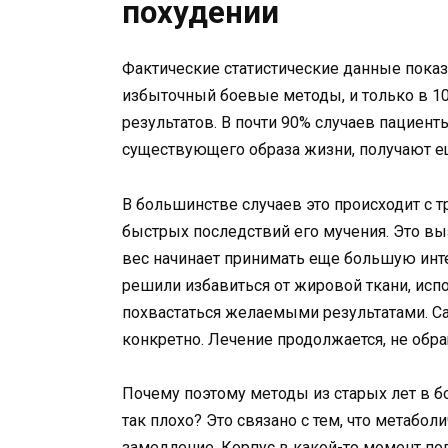
похудении
Фактические статистические данные пока
избыточный боевые методы, и только в 1
результатов. В почти 90% случаев пациен
существующего образа жизни, получают е
В большинстве случаев это происходит с 
быстрых последствий его мучения. Это в
вес начинает принимать еще большую инте
решили избавиться от жировой ткани, испол
похвастаться желаемыми результатами. С
конкретно. Лечение продолжается, не обр
Почему поэтому методы из старых лет в 
так плохо? Это связано с тем, что метабо
замедление. Корпус в какой-то момент под