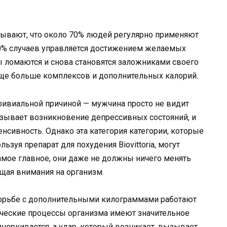
зывают, что около 70% людей регулярно применяют
0% случаев управляется достижением желаемых
ты ломаются и снова становятся заложниками своего
ще больше комплексов и дополнительных калорий.
тривиальной причиной — мужчина просто не видит
ызывает возникновение депрессивных состояний, и
нсивность. Однако эта категория категории, которые
ьзуя препарат для похудения Biovittoria, могут
амое главное, они даже не должны ничего менять
ащая внимания на организм.
борьбе с дополнительными килограммами работают
лические процессы организма имеют значительное
черкивается, а удар, который возникает, вызывает