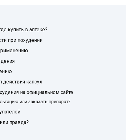
где купить в аптеке?
ти при похудении
к применению
худения
нению
ип действия капсул
похудения на официальном сайте
льтацию или заказать препарат?
купателей
 или правда?