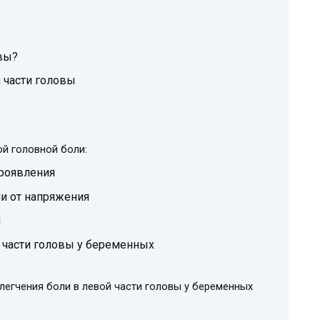
овы?
 части головы
й головной боли:
проявления
и от напряжения
й
 части головы у беременных
егчения боли в левой части головы у беременных