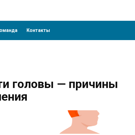
оманда
Контакты
сти головы — причины
чения