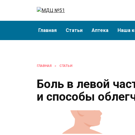
Перейти
к
содержанию
Главная
Статьи
Аптека
Наша к
ГЛАВНАЯ
»
СТАТЬИ
Боль в левой ча
и способы облег