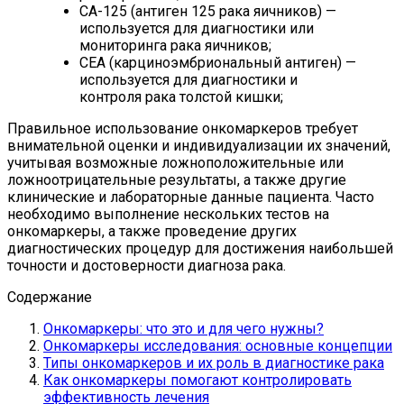
CA-125 (антиген 125 рака яичников) —
используется для диагностики или
мониторинга рака яичников;
CEA (карциноэмбриональный антиген) —
используется для диагностики и
контроля рака толстой кишки;
Правильное использование онкомаркеров требует
внимательной оценки и индивидуализации их значений,
учитывая возможные ложноположительные или
ложноотрицательные результаты, а также другие
клинические и лабораторные данные пациента. Часто
необходимо выполнение нескольких тестов на
онкомаркеры, а также проведение других
диагностических процедур для достижения наибольшей
точности и достоверности диагноза рака.
Содержание
Онкомаркеры: что это и для чего нужны?
Онкомаркеры исследования: основные концепции
Типы онкомаркеров и их роль в диагностике рака
Как онкомаркеры помогают контролировать
эффективность лечения