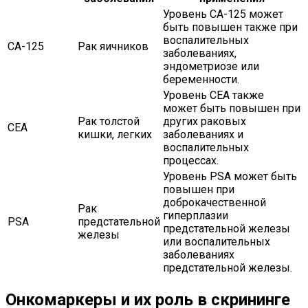
Уровень CA-125 может
быть повышен также при
воспалительных
CA-125
Рак яичников
заболеваниях,
эндометриозе или
беременности.
Уровень CEA также
может быть повышен при
Рак толстой
других раковых
CEA
кишки, легких
заболеваниях и
воспалительных
процессах.
Уровень PSA может быть
повышен при
доброкачественной
Рак
гиперплазии
PSA
предстательной
предстательной железы
железы
или воспалительных
заболеваниях
предстательной железы.
Онкомаркеры и их роль в скрининге