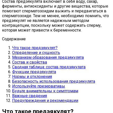
Состав предэякулята включает в себя воду, сахар,
ферменты, антиоксиданты и другие вещества, которые
помогают сперматозоидам выжить и передвигаться в
сперматозоиде. Тем не менее, необходимо помнить, что
предэякулят не является надежным методом
контрацепции, поскольку может содержать сперму,
которая может привести к беременности.
Содержание
Что такое предэякулят?
Определение и сущность
Механизм образования предэякулята
Состав и свойства
Сводная таблица: состав предэякулата
Функции предэякулята
Нормы и отклонения
Безопасность использования предэякулята
Используйте презервативы
Будьте внимательны к симптомам
Важные сведения
Предупреждения и рекомендации
Что такое предэякулят?