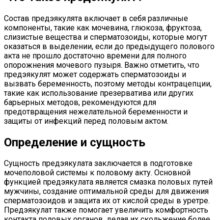
Состав предэякулята включает в себя различные
компоненты, такие как мочевина, глюкоза, фруктоза,
слизистые вещества и сперматозоиды, которые могут
оказаться в выделении, если до предыдущего полового
акта не прошло достаточно времени для полного
опорожнения мочевого пузыря. Важно отметить, что
предэякулят может содержать сперматозоиды и
вызвать беременность, поэтому методы контрацепции,
такие как использование презерватива или других
барьерных методов, рекомендуются для
предотвращения нежелательной беременности и
защиты от инфекций перед половым актом.
Определение и сущность
Сущность предэякулата заключается в подготовке
мочеполовой системы к половому акту. Основной
функцией предэякулата является смазка половых путей
мужчины, создание оптимальной среды для движения
сперматозоидов и защита их от кислой среды в уретре.
Предэякулат также помогает увеличить комфортность
контакта половых органов, делая их скольжение более