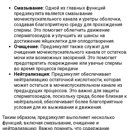
Смазывание:
Одной из главных функций
предэякулята является смазывание
мочеиспускательного канала и уретры оболочки,
создавая благоприятную среду для прохождения
спермы. Это помогает облегчить движение
сперматозоидов и улучшить их шансы на
достижение яйцеклетки для оплодотворения.
Очищение:
Предэякулят также служит для
очищения мочеиспускательного канала от остатков
мочи или возможных засорений. Это помогает
предотвратить повреждение или увечье спермы
во время процесса передачи.
Нейтрализация:
Предэякулят обеспечивает
нейтрализацию остаточной кислотности, которая
может остаться в мочеиспускательном канале из
предыдущих процессов. Это важно для защиты
сперматозоидов, поскольку среда, более близкая к
нейтральной, обеспечивает более благоприятные
условия для их выживания и движения.
Таким образом, предэякулят выполняет несколько
функций, включая смазывание, очищение и
нейтрализацию. Важно помнить, что содержание