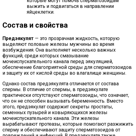
которые могут помочь сперматозоидам
выжить и подвигаться в направлении
яйцеклетки.
Состав и свойства
Предэякулят
— это прозрачная жидкость, которую
выделяют половые железы мужчины во время
возбуждения. Она выполняет несколько важных
функций, среди которых смазывание
мочеиспускательного канала перед эякуляцией,
обеспечение благоприятной среды для сперматозоидов
и защиту их от кислой среды во влагалище женщины.
Однако состав предэякулята отличается от состава
спермы. В отличие от спермы, в предэякулате
практически отсутствуют сперматозоиды, что означает,
что он не способен вызывать беременность. Вместо
этого, предэякулат содержит секреты простаты,
семенных пузырей и ковыряющихся железы
мочеиспускательного канала. Эти железы
вырабатывают протеазы, которые помогают разжижить
сперму и обеспечивают защиту сперматозоидов от
повреждений и инфекций. В предэякулате также