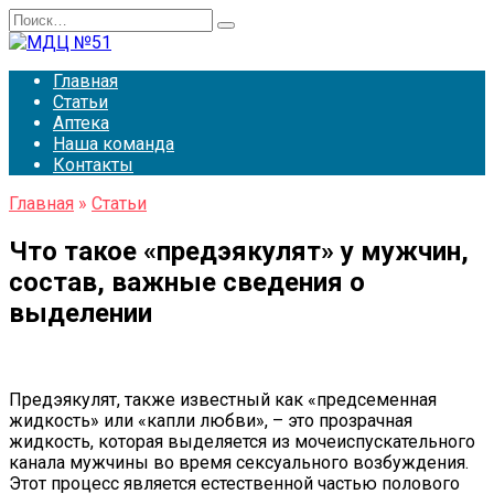
Перейти
Search
к
for:
содержанию
Главная
Статьи
Аптека
Наша команда
Контакты
Главная
»
Статьи
Что такое «предэякулят» у мужчин,
состав, важные сведения о
выделении
Предэякулят, также известный как «предсеменная
жидкость» или «капли любви», – это прозрачная
жидкость, которая выделяется из мочеиспускательного
канала мужчины во время сексуального возбуждения.
Этот процесс является естественной частью полового