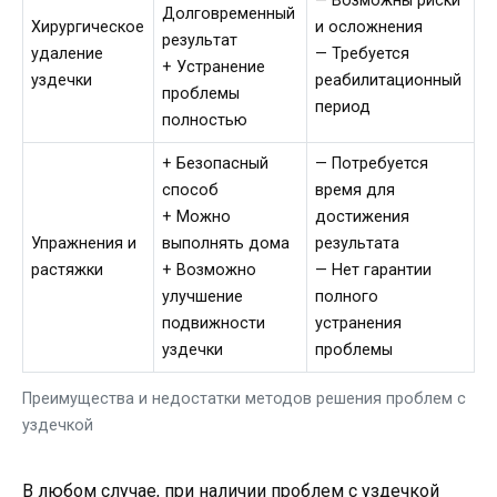
— Возможны риски
Долговременный
Хирургическое
и осложнения
результат
удаление
— Требуется
+ Устранение
уздечки
реабилитационный
проблемы
период
полностью
+ Безопасный
— Потребуется
способ
время для
+ Можно
достижения
Упражнения и
выполнять дома
результата
растяжки
+ Возможно
— Нет гарантии
улучшение
полного
подвижности
устранения
уздечки
проблемы
Преимущества и недостатки методов решения проблем с
уздечкой
В любом случае, при наличии проблем с уздечкой