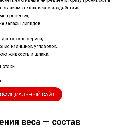
таблетки активные ингредиенты сразу проникают в
а организм комплексное воздействие:
ые процессы;
е запасы липидов;
едного холестерина;
оение излишков углеводов;
юю жидкость и шлаки;
 отеки.
 ОФИЦИАЛЬНЫЙ САЙТ
ения веса — состав