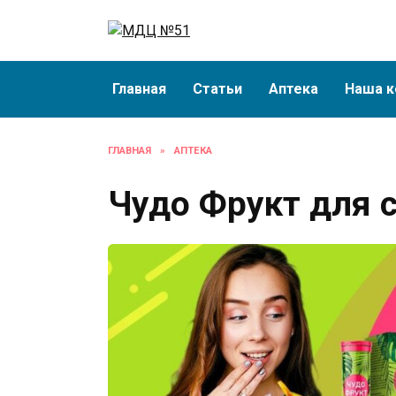
Перейти
к
содержанию
Главная
Статьи
Аптека
Наша к
ГЛАВНАЯ
»
АПТЕКА
Чудо Фрукт для 