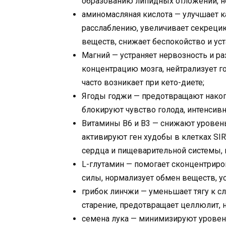
образованию липидных отложений, н
аминомасляная кислота — улучшает ка
расслаблению, увеличивает секрецию
веществ, снижает беспокойство и уст
Магний — устраняет нервозность и ра
концентрацию мозга, нейтрализует г
часто возникает при кето-диете;
Ягоды годжи — предотвращают накоп
блокируют чувство голода, интенсив
Витамины B6 и B3 — снижают уровен
активируют ген худобы в клетках SIR
сердца и пищеварительной системы, 
L-глутамин — помогает сконцентриров
силы, нормализует обмен веществ, ус
грибок линчжи — уменьшает тягу к с
старение, предотвращает целлюлит, 
семена лука — минимизируют уровен