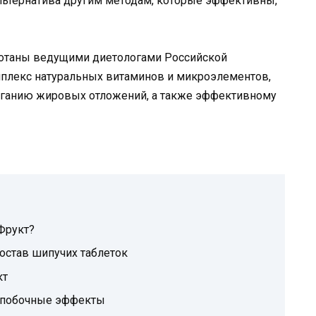
альтернатива другим методам, которые эффективны,
ботаны ведущими диетологами Российской
мплекс натуральных витаминов и микроэлементов,
иганию жировых отложений, а также эффективному
Фрукт?
остав шипучих таблеток
кт
и побочные эффекты