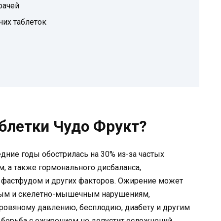
рачей
их таблеток
аблетки Чудо Фрукт?
дние годы обострилась на 30% из-за частых
, а также гормонального дисбаланса,
 фастфудом и других факторов. Ожирение может
тым и скелетно-мышечным нарушениям,
кровяному давлению, бесплодию, диабету и другим
борьба с ожирением не допустит осложнений.