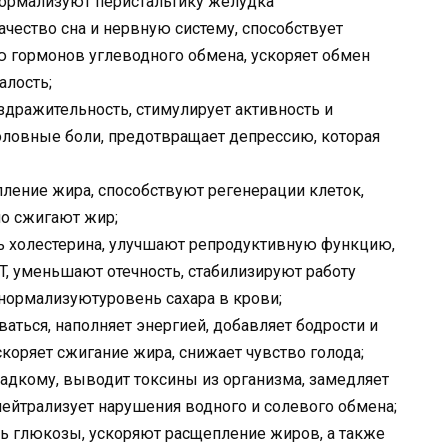
ормализуют перистальтику желудка
чество сна и нервную систему, способствует
 гормонов углеводного обмена, ускоряет обмен
алость;
здражительность, стимулирует активность и
оловные боли, предотвращает депрессию, которая
ление жира, способствуют регенерации клеток,
но сжигают жир;
ь холестерина, улучшают репродуктивную функцию,
T, уменьшают отечность, стабилизируют работу
нормализуютуровень сахара в крови;
аться, наполняет энергией, добавляет бодрости и
коряет сжигание жира, снижает чувство голода;
ладкому, выводит токсины из организма, замедляет
нейтрализует нарушения водного и солевого обмена;
ь глюкозы, ускоряют расщепление жиров, а также