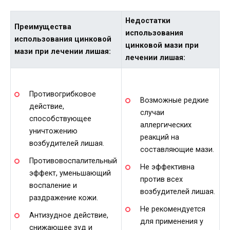
Недостатки
Преимущества
использования
использования цинковой
цинковой мази при
мази при лечении лишая:
лечении лишая:
Противогрибковое
Возможные редкие
действие,
случаи
способствующее
аллергических
уничтожению
реакций на
возбудителей лишая.
составляющие мази.
Противовоспалительный
Не эффективна
эффект, уменьшающий
против всех
воспаление и
возбудителей лишая.
раздражение кожи.
Не рекомендуется
Антизудное действие,
для применения у
снижающее зуд и