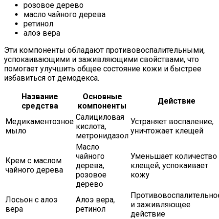
розовое дерево
масло чайного дерева
ретинол
алоэ вера
Эти компоненты обладают противовоспалительными,
успокаивающими и заживляющими свойствами, что
помогает улучшить общее состояние кожи и быстрее
избавиться от демодекса.
Название
Основные
Действие
средства
компоненты
Салициловая
Медикаментозное
Устраняет воспаление,
кислота,
мыло
уничтожает клещей
метронидазол
Масло
чайного
Уменьшает количество
Крем с маслом
дерева,
клещей, успокаивает
чайного дерева
розовое
кожу
дерево
Противовоспалительно
Лосьон с алоэ
Алоэ вера,
и заживляющее
вера
ретинол
действие