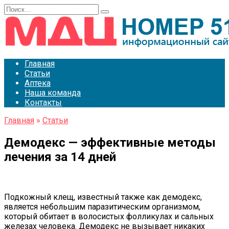
Перейти
Search
к
for:
содержанию
Главная
Статьи
Аптека
Наша команда
Контакты
Главная
»
Статьи
Демодекс — эффективные методы
лечения за 14 дней
Подкожный клещ, известный также как демодекс,
является небольшим паразитическим организмом,
который обитает в волосистых фолликулах и сальных
железах человека. Демодекс не вызывает никаких