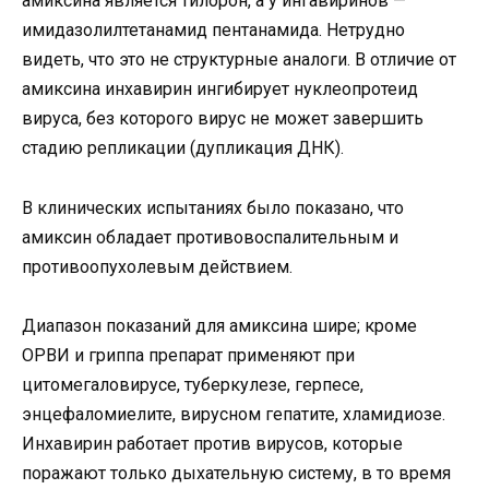
амиксина является тилорон, а у ингавиринов —
имидазолилтетанамид пентанамида. Нетрудно
видеть, что это не структурные аналоги. В отличие от
амиксина инхавирин ингибирует нуклеопротеид
вируса, без которого вирус не может завершить
стадию репликации (дупликация ДНК).
В клинических испытаниях было показано, что
амиксин обладает противовоспалительным и
противоопухолевым действием.
Диапазон показаний для амиксина шире; кроме
ОРВИ и гриппа препарат применяют при
цитомегаловирусе, туберкулезе, герпесе,
энцефаломиелите, вирусном гепатите, хламидиозе.
Инхавирин работает против вирусов, которые
поражают только дыхательную систему, в то время