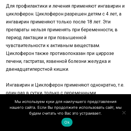
Для профилактики и лечения применяют ингавирин и
циклоферон. Циклоферон разрешен детям с 4 лет, а
ингавирин применяют только после 18 лет. Эти
препараты нельзя применять при беременности, в
период лактации и при повышенной
чувствительности к активным веществам.
Циклоферон также противопоказан при циррозе
печени, гастритах, язвенной болезни желудка и
двенадцатиперстной кишки.
Ингавирин и Циклоферон применяют однократно, т.е.
один раз в сутки, только с переменными
интервалами. Инхавирин вводят последовательно в
Мы используем куки для наилучшего представления
нашего сайта. Если Вы продолжите использовать сайт, мы
течение 7 дней, тогда как циклоферон имеет схему
будем считать что Вас это устраивает.
лечения с интервалом в сутки.
Ok