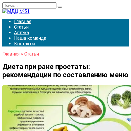
Перейти
Search
к
for:
содержанию
Главная
Статьи
Аптека
Наша команда
Контакты
Главная
»
Статьи
Диета при раке простаты:
рекомендации по составлению меню