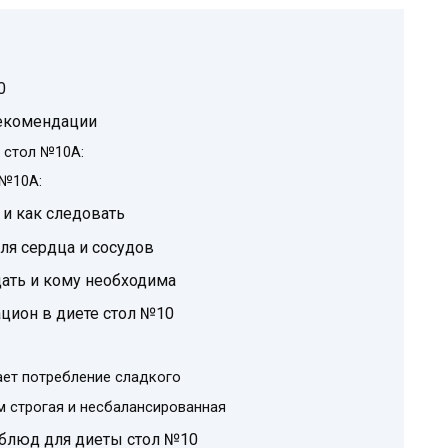
0
рекомендации
 стол №10А:
 №10А:
 и как следовать
я сердца и сосудов
дать и кому необходима
цион в диете стол №10
ает потребление сладкого
м строгая и несбалансированная
блюд для диеты стол №10