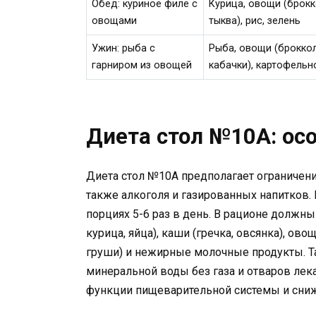
Обед: куриное филе с
Курица, овощи (брокк
овощами
тыква), рис, зелень
Ужин: рыба с
Рыба, овощи (броккол
гарниром из овощей
кабачки), картофель
Диета стол №10А: ос
Диета стол №10А предполагает ограничени
также алкоголя и газированных напитков
порциях 5-6 раз в день. В рационе должн
курица, яйца), каши (гречка, овсянка), ово
груши) и нежирные молочные продукты. Т
минеральной воды без газа и отваров ле
функции пищеварительной системы и сни