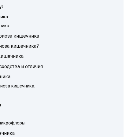
а?
ика:
ника:
риоза кишечника
иоза кишечника?
кишечника
сходства и отличия
ника
иоза кишечника:
а
 микрофлоры
ечника