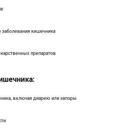
ие
е заболевания кишечника
екарственных препаратов
ишечника:
чника, включая диарею или запоры
сти