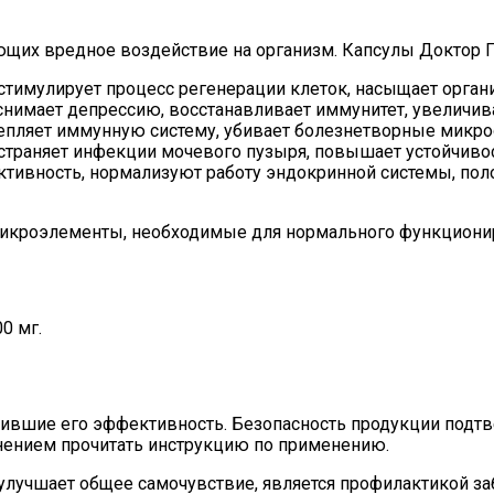
ющих вредное воздействие на организм. Капсулы Доктор 
, стимулирует процесс регенерации клеток, насыщает орг
снимает депрессию, восстанавливает иммунитет, увеличив
епляет иммунную систему, убивает болезнетворные микр
устраняет инфекции мочевого пузыря, повышает устойчиво
ивность, нормализуют работу эндокринной системы, поло
микроэлементы, необходимые для нормального функционир
0 мг.
ившие его эффективность. Безопасность продукции подт
ением прочитать инструкцию по применению.
улучшает общее самочувствие, является профилактикой з