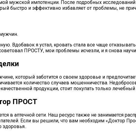
ой мужской импотенции. После подробных исследований вы
ый быстро и эффективно избавляет от проблемы, не причи
 мужчин.
нную. Вдобавок я устал, кровать стала все чаще отказывать
осоветовал ПРОСТУ, мои проблемы исчезли, и я снова научи
делки
ине, который заботится о своем здоровье и предпочитает 
чивается количество случаев мошенничества. Недобросов
качественной продукции, стоит покупать только лечебный 
ктор ПРОСТ
ся в аптечной сети. Наш ресурс также не занимается рас
ателей. Если вы решили, что вам необходим «Доктор Прост
 здоровья..