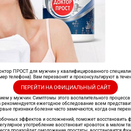
октор ПРОСТ для мужчин у квалифицированного специалист
ер телефона). Вам перезвонят и проконсультируют в течен
ПЕРЕЙТИ НА ОФИЦИАЛЬНЫЙ САЙТ
ием у мужчин. Симптомы этого воспалительного процесса
а рекомендуется ежегодное обследование всем представит
рвые признаки болезни часто замечаются, когда она пере
бочных эффектов и осложнений, поможет восстановить ф
егулярное употребление восстановит кровоток в малом та
цесса произойдет омоложение простаты, восстановится фу