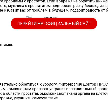
ога проблемы с простатой. Если вовремя не обратить вним
ого, мужчина с простатитом подвержен риску бесплодия, 
избавит вас от проблем в будущем, подарит радость от бл
ПЕРЕЙТИ НА ОФИЦИАЛЬНЫЙ САЙТ
мптомы:
язательно обратиться к урологу. Фитотерапия Доктор ПРОС
ным компонентам препарат устранит воспалительный проц
к в области простаты, омолаживают ткани органа на клето
оровье, улучшить самочувствие.