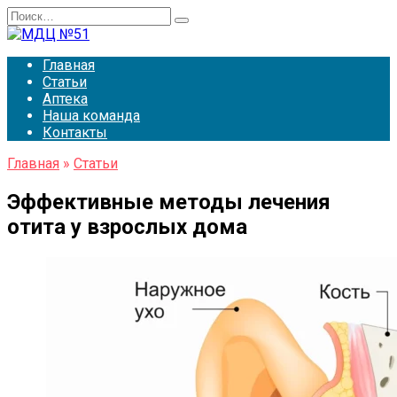
Перейти
Search
к
for:
содержанию
Главная
Статьи
Аптека
Наша команда
Контакты
Главная
»
Статьи
Эффективные методы лечения
отита у взрослых дома